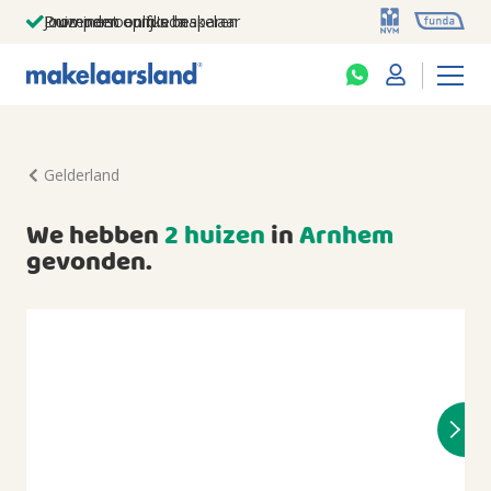
Jouw persoonlijke makelaar
Duizenden euro's besparen
Prominent op funda
Gelderland
We hebben
2 huizen
in
Arnhem
gevonden.