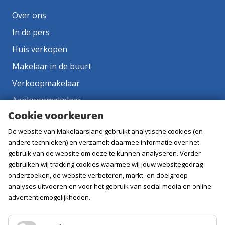
Over ons
In de pers
Huis verkopen
Makelaar in de buurt
Verkoopmakelaar
Aankoopmakelaar
Cookie voorkeuren
Contact
De website van Makelaarsland gebruikt analytische cookies (en
Vacatures
andere technieken) en verzamelt daarmee informatie over het
gebruik van de website om deze te kunnen analyseren. Verder
Volg ons
gebruiken wij tracking cookies waarmee wij jouw websitegedrag
onderzoeken, de website verbeteren, markt- en doelgroep
analyses uitvoeren en voor het gebruik van social media en online
advertentiemogelijkheden.