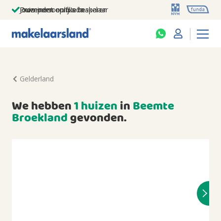
Jouw persoonlijke makelaar
Duizenden euro's besparen
Prominent op funda
Gelderland
We hebben
1 huizen
in
Beemte
Broekland
gevonden.