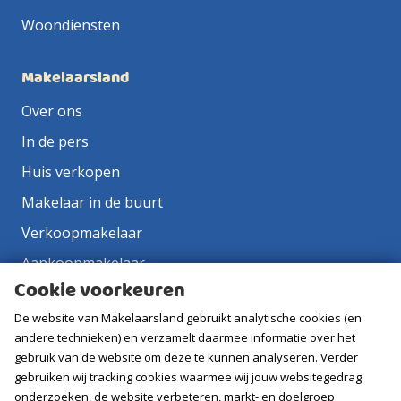
Woondiensten
Makelaarsland
Over ons
In de pers
Huis verkopen
Makelaar in de buurt
Verkoopmakelaar
Aankoopmakelaar
Cookie voorkeuren
Contact
De website van Makelaarsland gebruikt analytische cookies (en
Vacatures
andere technieken) en verzamelt daarmee informatie over het
gebruik van de website om deze te kunnen analyseren. Verder
Volg ons
gebruiken wij tracking cookies waarmee wij jouw websitegedrag
onderzoeken, de website verbeteren, markt- en doelgroep