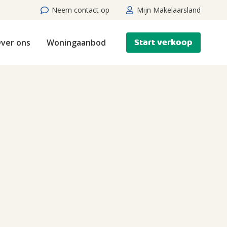
Neem contact op
Mijn Makelaarsland
Start verkoop
ver ons
Woningaanbod