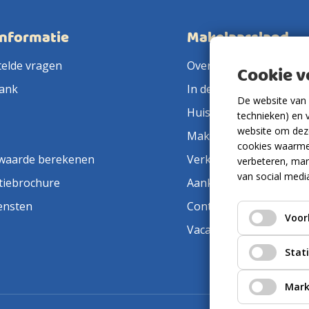
informatie
Makelaarsland
telde vragen
Over ons
Cookie 
ank
In de pers
De website van 
Huis verkopen
technieken) en 
website om deze
Makelaar in de buurt
cookies waarme
waarde berekenen
Verkoopmakelaar
verbeteren, mar
van social medi
tiebrochure
Aankoopmakelaar
ensten
Contact
Voor
Vacatures
Stat
Mark