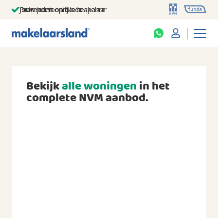
Jouw persoonlijke makelaar
Duizenden euro's besparen
Prominent op funda
Bekijk
alle woningen
in het
complete NVM aanbod.