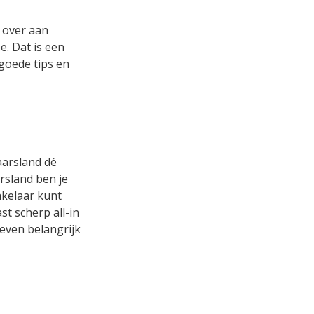
 over aan
. Dat is een
 goede tips en
aarsland dé
rsland ben je
akelaar kunt
t scherp all-in
 even belangrijk