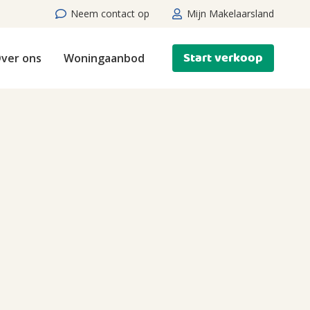
Neem contact op
Mijn Makelaarsland
Start verkoop
ver ons
Woningaanbod