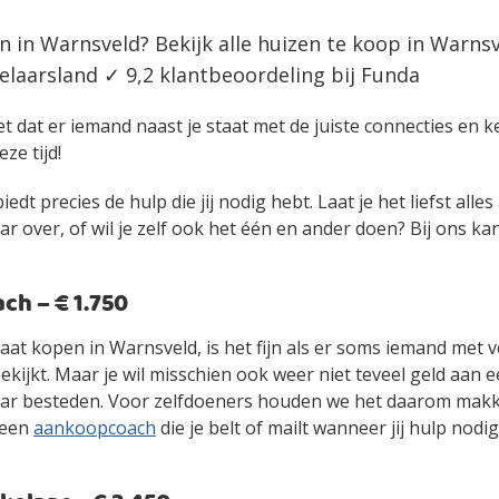
n in Warnsveld? Bekijk alle huizen te koop in Warns
laarsland ✓ 9,2 klantbeoordeling bij Funda
et dat er iemand naast je staat met de juiste connecties en 
eze tijd!
edt precies de hulp die jij nodig hebt. Laat je het liefst alle
over, of wil je zelf ook het één en ander doen? Bij ons kan 
h – € 1.750
gaat kopen in Warnsveld, is het fijn als er soms iemand met 
kijkt. Maar je wil misschien ook weer niet teveel geld aan 
r besteden. Voor zelfdoeners houden we het daarom makke
 een
aankoopcoach
die je belt of mailt wanneer jij hulp nodig