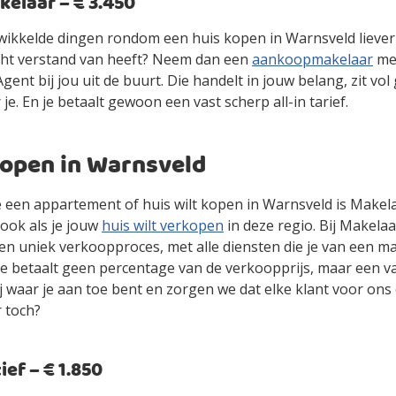
laar – € 3.450
gewikkelde dingen rondom een huis kopen in Warnsveld liever
cht verstand van heeft? Neem dan een
aankoopmakelaar
mee
ent bij jou uit de buurt. Die handelt in jouw belang, zit vol
 je. En je betaalt gewoon een vast scherp all-in tarief.
kopen in Warnsveld
je een appartement of huis wilt kopen in Warnsveld is Makel
ook als je jouw
huis wilt verkopen
in deze regio. Bij Makelaa
en uniek verkoopproces, met alle diensten die je van een m
je betaalt geen percentage van de verkoopprijs, maar een vas
jij waar je aan toe bent en zorgen we dat elke klant voor ons
r toch?
ef – € 1.850