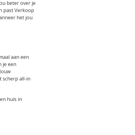
ou beter over je
 en past Verkoop
wanneer het jou
emaal aan een
n je een
 Jouw
 scherp all-in
en huis in