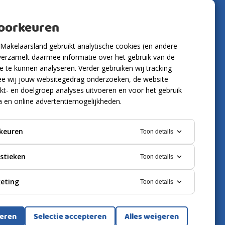
Volg ons
voorkeuren
Makelaarsland gebruikt analytische cookies (en andere
verzamelt daarmee informatie over het gebruik van de
 te kunnen analyseren. Verder gebruiken wij tracking
e wij jouw websitegedrag onderzoeken, de website
kt- en doelgroep analyses uitvoeren en voor het gebruik
a en online advertentiemogelijkheden.
keuren
Toon details
istieken
Toon details
eting
Toon details
ring
Cookies
teren
Selectie accepteren
Alles weigeren