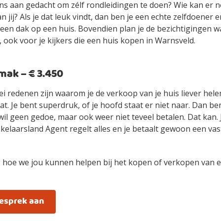
ens aan gedacht om zélf rondleidingen te doen? Wie kan er n
an jij? Als je dat leuk vindt, dan ben je een echte zelfdoener
ls een dak op een huis. Bovendien plan je de bezichtigingen 
 ook voor je kijkers die een huis kopen in Warnsveld.
ak – € 3.450
ei redenen zijn waarom je de verkoop van je huis liever hel
t. Je bent superdruk, of je hoofd staat er niet naar. Dan be
wil geen gedoe, maar ook weer niet teveel betalen. Dat kan.
elaarsland Agent regelt alles en je betaalt gewoon een vast
 hoe we jou kunnen helpen bij het kopen of verkopen van e
gesprek aan