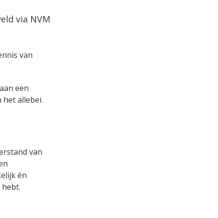
veld via NVM
kennis van
s aan een
het allebei.
verstand van
een
lijk én
 hebt.