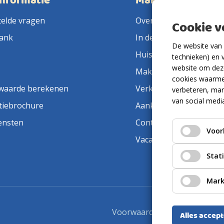
informatie
Makelaarsland
telde vragen
Over ons
Cookie 
ank
In de pers
De website van 
Huis verkopen
technieken) en 
website om deze
Makelaar in de buurt
cookies waarme
waarde berekenen
Verkoopmakelaar
verbeteren, mar
van social medi
tiebrochure
Aankoopmakelaar
ensten
Contact
Voor
Vacatures
Stat
Mark
Voorwaarden
Privacyverkla
Alles accep