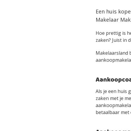
Een huis kope
Makelaar Make
Hoe prettig is h
zaken? Juist in d
Makelaarsland bi
aankoopmakelaar 
Aankoopcoac
Als je een huis 
zaken met je mee
aankoopmakelaa
betaalbaar met