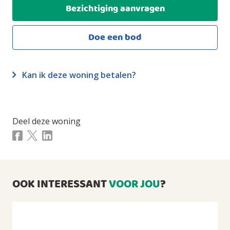
Bezichtiging aanvragen
Perceeloppervlakte
2
121m
Doe een bod
Inhoud
3
404m
Kan ik deze woning betalen?
INDELING
Aantal kamers
4 kamers (waarvan 3 slaapkamers)
Deel deze woning
Aantal badkamers
1 badkamer en 1 apart toilet
Badkamervoorzieningen
Toilet, douche, wastafel
OOK INTERESSANT
VOOR JOU
?
Voorzieningen
TV kabel, Buitenzonwering, Schuifpui
ENERGIE