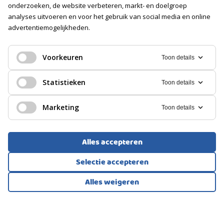
onderzoeken, de website verbeteren, markt- en doelgroep
analyses uitvoeren en voor het gebruik van social media en online
advertentiemogelijkheden.
HERENHUIS, TUSSENWONING
Groningen
Voorkeuren
Toon details
495.000
Statistieken
Toon details
€
Marketing
Toon details
Alles accepteren
Selectie accepteren
Alles weigeren
Bekijk alle foto's
1
/44