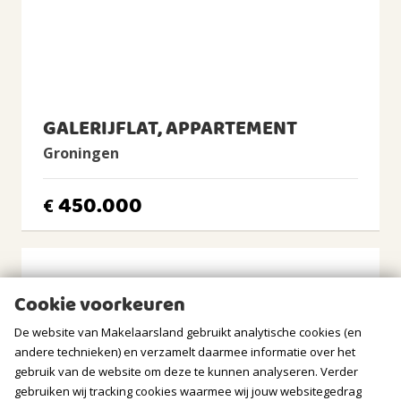
Achtertuin, Plaats
Achtertuin
2
36m
(4,7m diep en 7,7m breed)
Ligging tuin
westen
GALERIJFLAT, APPARTEMENT
BERGRUIMTE
Groningen
GARAGE
450.000
€
Soort
Geen garage
PARKEREN
Cookie voorkeuren
Soort
De website van Makelaarsland gebruikt analytische cookies (en
Betaald parkeren
andere technieken) en verzamelt daarmee informatie over het
gebruik van de website om deze te kunnen analyseren. Verder
gebruiken wij tracking cookies waarmee wij jouw websitegedrag