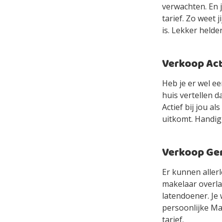
verwachten. En 
tarief. Zo weet 
is. Lekker helde
Verkoop Acti
Heb je er wel e
huis vertellen d
Actief bij jou a
uitkomt. Handig,
Verkoop Gem
Er kunnen allerl
makelaar overlaa
latendoener. Je 
persoonlijke Mak
tarief.