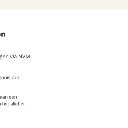
an
ngen via NVM
kennis van
s aan een
het allebei.