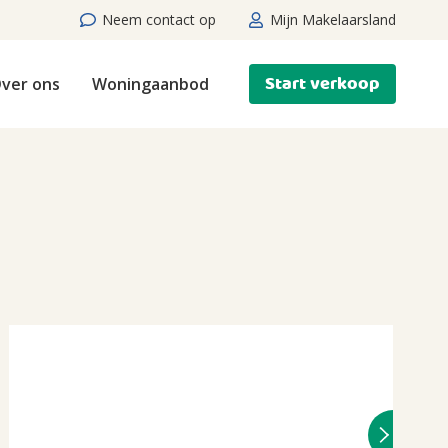
Neem contact op
Mijn Makelaarsland
Start verkoop
ver ons
Woningaanbod