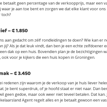
je betaalt geen percentage van de verkoopprijs, maar een vas
jij waar je aan toe bent en zorgen we dat elke klant voor ons
r toch?
ef – € 1.850
ens aan gedacht om zélf rondleidingen te doen? Wie kan er n
an jij? Als je dat leuk vindt, dan ben je een echte zelfdoener
ls een dak op een huis. Bovendien plan je de bezichtigingen 
 ook voor je kijkers die een huis kopen in Groningen.
ak – € 3.450
ei redenen zijn waarom je de verkoop van je huis liever hel
t. Je bent superdruk, of je hoofd staat er niet naar. Dan be
wil geen gedoe, maar ook weer niet teveel betalen. Dat kan.
elaarsland Agent regelt alles en je betaalt gewoon een vast