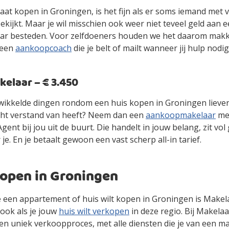
gaat kopen in Groningen, is het fijn als er soms iemand met 
kijkt. Maar je wil misschien ook weer niet teveel geld aan 
r besteden. Voor zelfdoeners houden we het daarom makke
 een
aankoopcoach
die je belt of mailt wanneer jij hulp nodig
laar – € 3.450
gewikkelde dingen rondom een huis kopen in Groningen lieve
cht verstand van heeft? Neem dan een
aankoopmakelaar
mee
ent bij jou uit de buurt. Die handelt in jouw belang, zit vol
 je. En je betaalt gewoon een vast scherp all-in tarief.
kopen in Groningen
 je een appartement of huis wilt kopen in Groningen is Makel
ook als je jouw
huis wilt verkopen
in deze regio. Bij Makelaa
en uniek verkoopproces, met alle diensten die je van een m