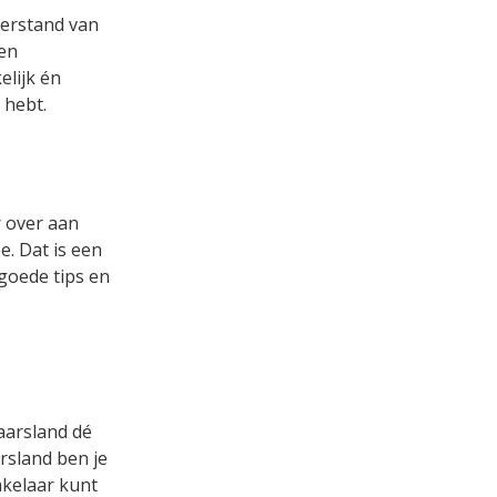
verstand van
een
lijk én
 hebt.
r over aan
. Dat is een
 goede tips en
aarsland dé
rsland ben je
akelaar kunt