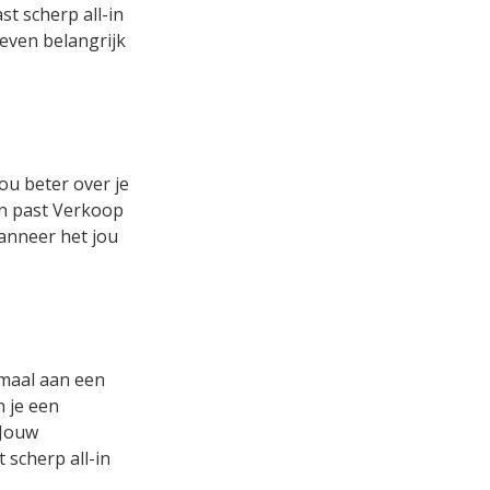
t scherp all-in
 even belangrijk
ou beter over je
 en past Verkoop
wanneer het jou
emaal aan een
n je een
 Jouw
 scherp all-in