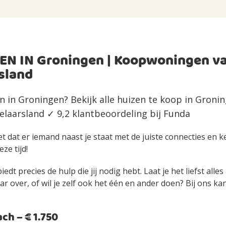
EN IN Groningen | Koopwoningen v
sland
n in Groningen? Bekijk alle huizen te koop in Groni
laarsland ✓ 9,2 klantbeoordeling bij Funda
et dat er iemand naast je staat met de juiste connecties en 
eze tijd!
edt precies de hulp die jij nodig hebt. Laat je het liefst alle
over, of wil je zelf ook het één en ander doen? Bij ons kan 
h – € 1.750