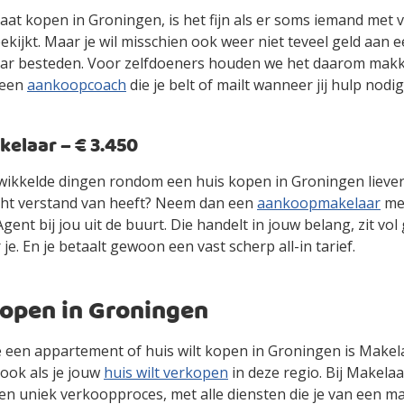
gaat kopen in Groningen, is het fijn als er soms iemand met 
kijkt. Maar je wil misschien ook weer niet teveel geld aan 
r besteden. Voor zelfdoeners houden we het daarom makke
 een
aankoopcoach
die je belt of mailt wanneer jij hulp nodig
laar – € 3.450
gewikkelde dingen rondom een huis kopen in Groningen lieve
cht verstand van heeft? Neem dan een
aankoopmakelaar
mee
ent bij jou uit de buurt. Die handelt in jouw belang, zit vol
 je. En je betaalt gewoon een vast scherp all-in tarief.
kopen in Groningen
 je een appartement of huis wilt kopen in Groningen is Makel
ook als je jouw
huis wilt verkopen
in deze regio. Bij Makelaa
en uniek verkoopproces, met alle diensten die je van een m