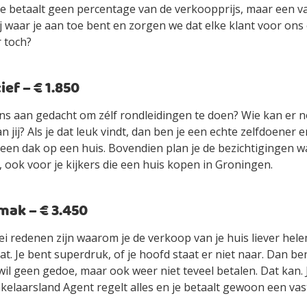
je betaalt geen percentage van de verkoopprijs, maar een vas
jij waar je aan toe bent en zorgen we dat elke klant voor ons
r toch?
ef – € 1.850
ens aan gedacht om zélf rondleidingen te doen? Wie kan er n
an jij? Als je dat leuk vindt, dan ben je een echte zelfdoener
ls een dak op een huis. Bovendien plan je de bezichtigingen 
 ook voor je kijkers die een huis kopen in Groningen.
ak – € 3.450
ei redenen zijn waarom je de verkoop van je huis liever hel
t. Je bent superdruk, of je hoofd staat er niet naar. Dan be
wil geen gedoe, maar ook weer niet teveel betalen. Dat kan.
elaarsland Agent regelt alles en je betaalt gewoon een vast