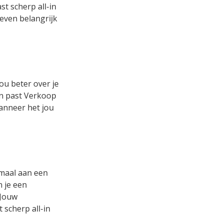
t scherp all-in
 even belangrijk
ou beter over je
 en past Verkoop
wanneer het jou
emaal aan een
n je een
 Jouw
 scherp all-in