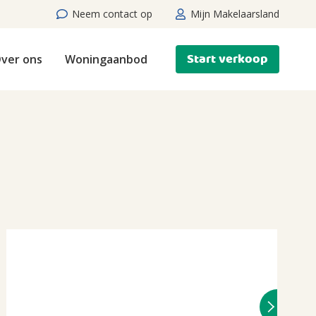
Neem contact op
Mijn Makelaarsland
Start verkoop
ver ons
Woningaanbod