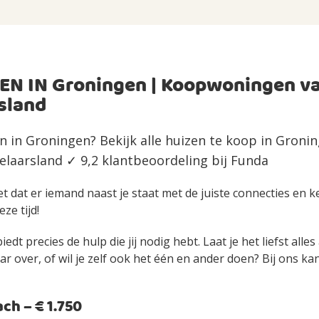
EN IN Groningen | Koopwoningen v
sland
n in Groningen? Bekijk alle huizen te koop in Groni
laarsland ✓ 9,2 klantbeoordeling bij Funda
et dat er iemand naast je staat met de juiste connecties en 
eze tijd!
edt precies de hulp die jij nodig hebt. Laat je het liefst alle
over, of wil je zelf ook het één en ander doen? Bij ons kan 
h – € 1.750