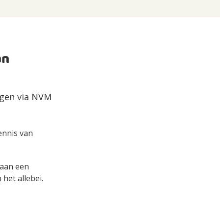
an
ngen via NVM
kennis van
s aan een
het allebei.