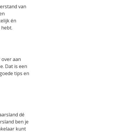
verstand van
een
lijk én
 hebt.
r over aan
. Dat is een
 goede tips en
aarsland dé
rsland ben je
akelaar kunt