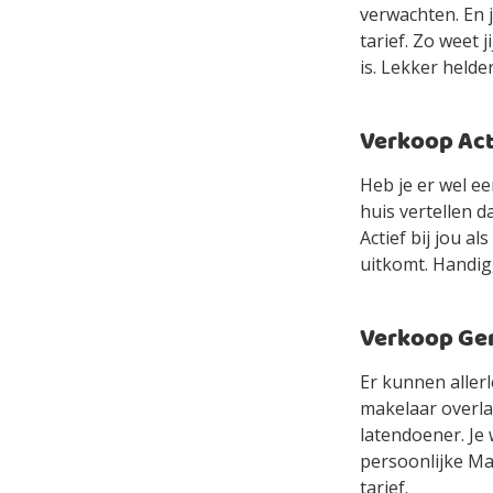
verwachten. En 
tarief. Zo weet 
is. Lekker helde
Verkoop Acti
Heb je er wel e
huis vertellen d
Actief bij jou a
uitkomt. Handig,
Verkoop Gem
Er kunnen allerl
makelaar overlaa
latendoener. Je 
persoonlijke Mak
tarief.