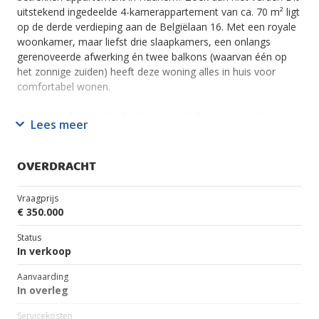
uitstekend ingedeelde 4-kamerappartement van ca. 70 m² ligt
op de derde verdieping aan de Belgiëlaan 16. Met een royale
woonkamer, maar liefst drie slaapkamers, een onlangs
gerenoveerde afwerking én twee balkons (waarvan één op
het zonnige zuiden) heeft deze woning alles in huis voor
comfortabel wonen.
Voeg daar de gunstige ligging ten opzichte van winkels,
Lees meer
uitvalswegen en openbaar vervoer aan toe, en je hebt de
perfecte match gevonden. Kom je snel kijken?
OVERDRACHT
Goed om te weten:
· Energielabel C;
Vraagprijs
· Instapklaar: badkamer is onlangs vernieuwd en keuken enige
€ 350.000
jaren ervoor;
· Buitenruimte: Twee balkons, waaronder één op het zonnige
Status
zuiden;
In verkoop
· Berging: Eigen ruime berging op de begane grond;
Aanvaarding
· Uitstekende bereikbaarheid: Uitvalswegen en OV-
In overleg
verbindingen naar Amsterdam en Schiphol in de directe
nabijheid;
Servicekosten