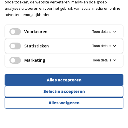
onderzoeken, de website verbeteren, markt- en doelgroep
analyses uitvoeren en voor het gebruik van social media en online
Soort
Geen garage
advertentiemogelijkheden.
PORTIEKFLAT, APPARTEMENT
PARKEREN
Haarlem
Voorkeuren
Toon details
Soort
350.000
Statistieken
€
Toon details
Openbaar parkeren
Marketing
Toon details
Alles accepteren
Selectie accepteren
Alles weigeren
Bekijk alle foto's
1
/46