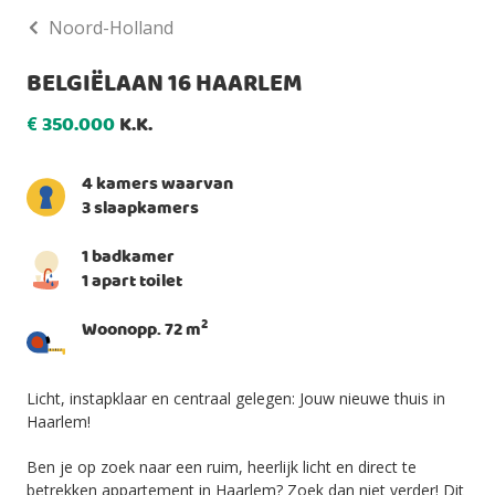
Noord-Holland
BELGIËLAAN 16 HAARLEM
350.000
K.K.
€
4 kamers waarvan
3 slaapkamers
1 badkamer
1 apart toilet
2
Woonopp. 72 m
Licht, instapklaar en centraal gelegen: Jouw nieuwe thuis in
Haarlem!
Ben je op zoek naar een ruim, heerlijk licht en direct te
betrekken appartement in Haarlem? Zoek dan niet verder! Dit