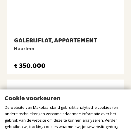
CV Ketel
Intergas, 2016, Eigendom
BUITENRUIMTE
GALERIJFLAT, APPARTEMENT
Ligging
In woonwijk
Haarlem
Tuin
350.000
Geen tuin
€
Balkon/Dakterras
Balkon aanwezig
BERGRUIMTE
Cookie voorkeuren
De website van Makelaarsland gebruikt analytische cookies (en
Soort berging
Box
andere technieken) en verzamelt daarmee informatie over het
gebruik van de website om deze te kunnen analyseren. Verder
GARAGE
gebruiken wij tracking cookies waarmee wij jouw websitegedrag