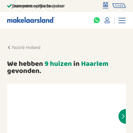
Jouw persoonlijke makelaar
Duizenden euro's besparen
Prominent op funda
Noord-Holland
We hebben
9 huizen
in
Haarlem
gevonden.