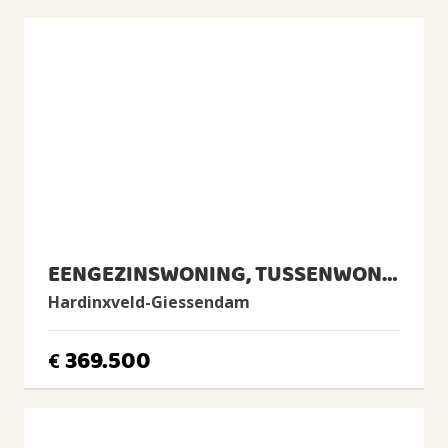
Voorzieningen
Rolluiken, Airconditioning, Zonnepanelen, Natuurlijke
ventilatie
ENERGIE
Energielabel
C
Isolatie
Dakisolatie, Grotendeels dubbelglas
Verwarming
Cv-ketel
EENGEZINSWONING, TUSSENWONING
Warm water
Hardinxveld-Giessendam
Cv-ketel
CV Ketel
369.500
€
Itho Daalderop, 2012, Eigendom
BUITENRUIMTE