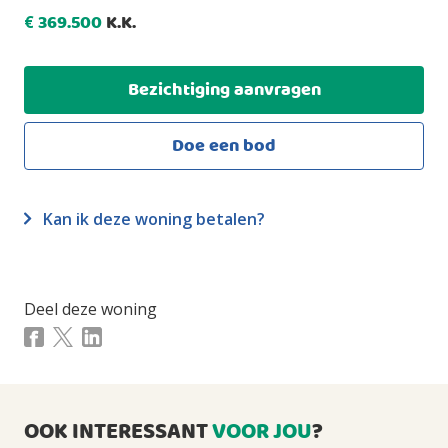
- Praktische berging/schuur
Woonoppervlakte
369.500
K.K.
€
2
104m
- Fijne achtertuin
- Gelegen in een rustige en kindvriendelijke woonwijk
Externe bergruimte
2
12m
Bezichtiging aanvragen
Perceeloppervlakte
2
155m
Doe een bod
Inhoud
3
372m
Kan ik deze woning betalen?
INDELING
Aantal kamers
5 kamers (waarvan 4 slaapkamers)
Deel deze woning
Aantal badkamers
1 badkamer en 1 apart toilet
Badkamervoorzieningen
Ligbad, douche, wastafelmeubel
OOK INTERESSANT
VOOR JOU
?