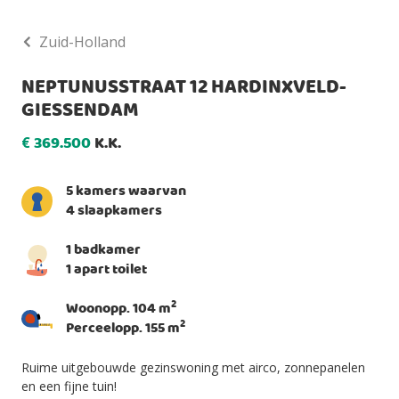
Zuid-Holland
NEPTUNUSSTRAAT 12 HARDINXVELD-
GIESSENDAM
369.500
K.K.
€
5 kamers waarvan
4 slaapkamers
1 badkamer
1 apart toilet
2
Woonopp. 104 m
2
Perceelopp. 155 m
Ruime uitgebouwde gezinswoning met airco, zonnepanelen
en een fijne tuin!