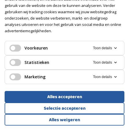
Soort
gebruik van de website om deze te kunnen analyseren. Verder
Geen garage
gebruiken wij tracking cookies waarmee wij jouw websitegedrag
onderzoeken, de website verbeteren, markt- en doelgroep
PARKEREN
analyses uitvoeren en voor het gebruik van social media en online
advertentiemogelijkheden.
Soort
Openbaar parkeren
EENGEZINSWONING, TUSSENWONING
Voorkeuren
Toon details
Wijk En Aalburg
Statistieken
Toon details
400.000
€
Marketing
Toon details
Alles accepteren
Selectie accepteren
Alles weigeren
Bekijk alle foto's
1
/52