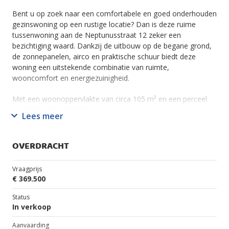
Bent u op zoek naar een comfortabele en goed onderhouden
gezinswoning op een rustige locatie? Dan is deze ruime
tussenwoning aan de Neptunusstraat 12 zeker een
bezichtiging waard. Dankzij de uitbouw op de begane grond,
de zonnepanelen, airco en praktische schuur biedt deze
woning een uitstekende combinatie van ruimte,
wooncomfort en energiezuinigheid.
Met een woonoppervlakte van circa 105 m² en een perceel
van 155 m² beschikt de woning over verrassend veel
Lees meer
leefruimte. De uitgebouwde woonkamer vormt het hart van
het huis en biedt volop mogelijkheden voor een royale
zithoek en een gezellige eethoek. De grote raampartijen
OVERDRACHT
zorgen voor een prettige lichtinval en een aangename
woonsfeer.
Vraagprijs
€ 369.500
De woning is gebouwd in 1970 en door de jaren heen
gemoderniseerd om aan de woonwensen van vandaag te
Status
voldoen. Zo zorgen de aanwezige airco voor extra comfort
In verkoop
tijdens warme zomerdagen en de zonnepanelen voor lagere
Aanvaarding
energielasten. Met energielabel C beschikt u bovendien over