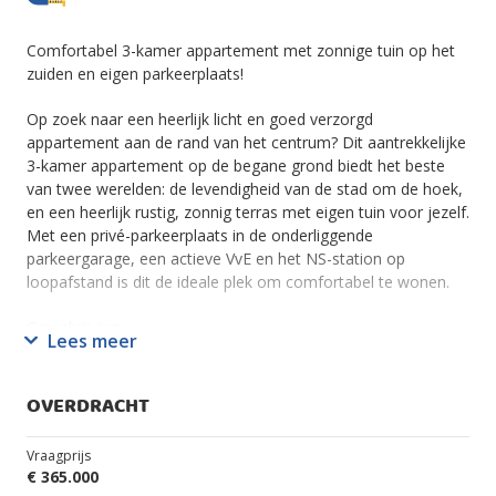
Comfortabel 3-kamer appartement met zonnige tuin op het
zuiden en eigen parkeerplaats!
Op zoek naar een heerlijk licht en goed verzorgd
appartement aan de rand van het centrum? Dit aantrekkelijke
3-kamer appartement op de begane grond biedt het beste
van twee werelden: de levendigheid van de stad om de hoek,
en een heerlijk rustig, zonnig terras met eigen tuin voor jezelf.
Met een privé-parkeerplaats in de onderliggende
parkeergarage, een actieve VvE en het NS-station op
loopafstand is dit de ideale plek om comfortabel te wonen.
Omschrijving
Lees meer
Woonkamer met open keuken
Bij binnenkomst via de centrale hal (met meterkast en
modern toilet) valt direct de lichte en royale woon-/eetkamer
OVERDRACHT
op. De grote raampartijen zorgen voor een prachtige
lichtinval en de houten vloer geeft het geheel een warme
Vraagprijs
uitstraling. De complete open keuken is voorzien van alle
€ 365.000
gemakken, waaronder een koelkast, vaatwasser, elektrische