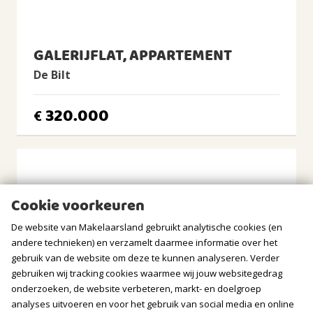
eigen elektrische boiler.
Isolatie
- Gezonde, actieve en professioneel beheerde VvE.
Dubbel glas
- Servicekosten: € 239,48 per maand (inclusief water en
GALERIJFLAT, APPARTEMENT
onderhoud CV-installatie, exclusief voorschot stookkosten).
Verwarming
Blokverwarming
De Bilt
Kenmerken
Warm water
Bouw
Gasboiler eigendom
Soort appartement: Portiekflat (begane grond)
320.000
€
Bouwjaar: 1979
BUITENRUIMTE
Soort dak: Plat dak bedekt met bitumineuze dakbedekking
Oppervlakten en inhoud
Ligging
Woonoppervlakte: 66 m²
In centrum, In woonwijk
Tuin: 58 m²
Cookie voorkeuren
Tuin
Externe bergruimte 6m² (berging in de kelder) en 3,5 m²
Achtertuin
(berging begane grond)
De website van Makelaarsland gebruikt analytische cookies (en
Parkeerplaats in garage: 11 m²
andere technieken) en verzamelt daarmee informatie over het
Achtertuin
Inhoud: ca. 240 m³
gebruik van de website om deze te kunnen analyseren. Verder
2
58m
(7,0m diep en 8,3m breed)
gebruiken wij tracking cookies waarmee wij jouw websitegedrag
Indeling
Ligging tuin
onderzoeken, de website verbeteren, markt- en doelgroep
Aantal kamers: 3 kamers (2 slaapkamers)
zuiden
analyses uitvoeren en voor het gebruik van social media en online