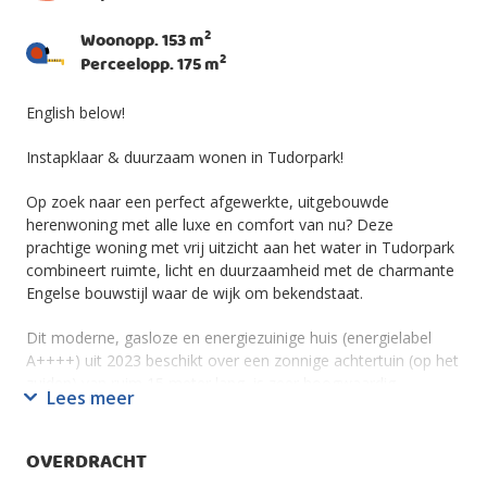
2
Woonopp. 153 m
2
Perceelopp. 175 m
English below!
Instapklaar & duurzaam wonen in Tudorpark!
Op zoek naar een perfect afgewerkte, uitgebouwde
herenwoning met alle luxe en comfort van nu? Deze
prachtige woning met vrij uitzicht aan het water in Tudorpark
combineert ruimte, licht en duurzaamheid met de charmante
Engelse bouwstijl waar de wijk om bekendstaat.
Dit moderne, gasloze en energiezuinige huis (energielabel
A++++) uit 2023 beschikt over een zonnige achtertuin (op het
zuiden) van ruim 15 meter lang, is zeer hoogwaardig
Lees meer
afgewerkt en ligt aan een prachtige brede laan met water en
vrij uitzicht.
OVERDRACHT
Indeling