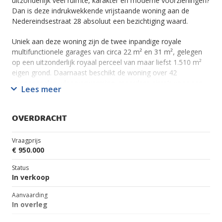
uitzonderlijk veel ruimte, karakter en moderne voorzieningen?
Dan is deze indrukwekkende vrijstaande woning aan de
Nedereindsestraat 28 absoluut een bezichtiging waard.
Uniek aan deze woning zijn de twee inpandige royale
multifunctionele garages van circa 22 m² en 31 m², gelegen
op een uitzonderlijk royaal perceel van maar liefst 1.510 m²
eigen grond. Daarnaast beschikt de woning over 42
zonnepanelen, vloerverwarming, meerdere airco’s voor een
Lees meer
aangenaam binnenklimaat, een royale woonkeuken,
moderne badkamer en vier slaapkamers, allen voorzien van
rolluiken. Bovendien zijn er mogelijkheden voor een 5e of
OVERDRACHT
zelfs 6e slaapkamer, hetgeen dit een ideaal familiehuis
maakt.
Vraagprijs
€ 950.000
Deze ‘kast van een woning’ is gelegen op een prachtige
locatie met een heerlijke grote tuin en volop speelruimte voor
Status
kinderen, (zowel binnen als buiten) biedt een combinatie van
In verkoop
vrijheid, privacy én nabijheid van alle voorzieningen, en dat
Aanvaarding
midden in het dorp, op korte afstand van basisscholen,
In overleg
winkels, sportvoorzieningen, openbaar vervoer en kerken. Al
bij aankomst wordt duidelijk dat dit geen doorsnee woning is,