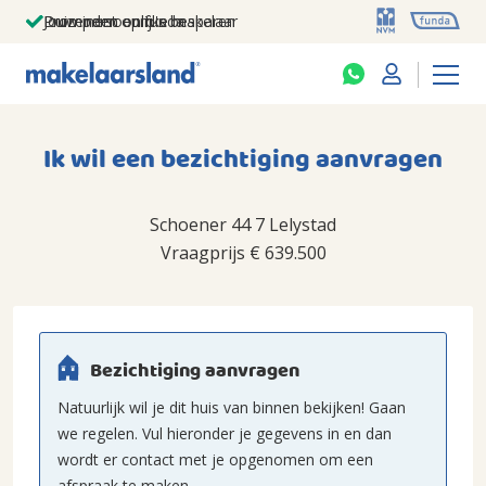
Jouw persoonlijke makelaar
Duizenden euro's besparen
Prominent op funda
Ik wil een bezichtiging aanvragen
Schoener 44 7 Lelystad
Vraagprijs
€ 639.500
Bezichtiging aanvragen
Natuurlijk wil je dit huis van binnen bekijken! Gaan
we regelen. Vul hieronder je gegevens in en dan
wordt er contact met je opgenomen om een
afspraak te maken.