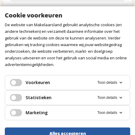
Opmerkingen
Cookie voorkeuren
De website van Makelaarsland gebruikt analytische cookies (en
andere technieken) en verzamelt daarmee informatie over het
gebruik van de website om deze te kunnen analyseren. Verder
gebruiken wij tracking cookies waarmee wij jouw websitegedrag
onderzoeken, de website verbeteren, markt- en doelgroep
analyses uitvoeren en voor het gebruik van social media en online
advertentiemogelijkheden.
Verstuur mijn aanvraag
Voorkeuren
Toon details
Statistieken
Toon details
Wij gaan zorgvuldig om met jouw gegevens. Meer
Marketing
Toon details
informatie vind je in onze
privacyverklaring
.
Alles accepteren