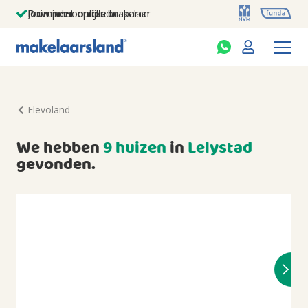
Jouw persoonlijke makelaar
Duizenden euro's besparen
Prominent op funda
Flevoland
We hebben
9 huizen
in
Lelystad
gevonden.