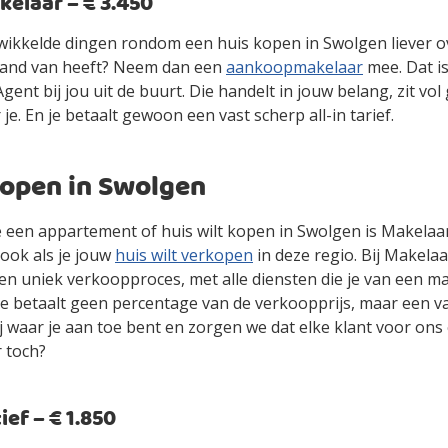
laar – € 3.450
gewikkelde dingen rondom een huis kopen in Swolgen liever 
stand van heeft? Neem dan een
aankoopmakelaar
mee. Dat i
ent bij jou uit de buurt. Die handelt in jouw belang, zit vol
 je. En je betaalt gewoon een vast scherp all-in tarief.
kopen in Swolgen
je een appartement of huis wilt kopen in Swolgen is Makelaa
ook als je jouw
huis wilt verkopen
in deze regio. Bij Makelaa
en uniek verkoopproces, met alle diensten die je van een m
je betaalt geen percentage van de verkoopprijs, maar een vas
jij waar je aan toe bent en zorgen we dat elke klant voor ons
r toch?
ef – € 1.850