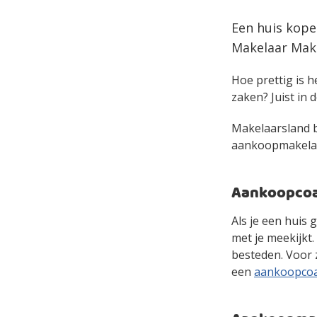
Een huis kope
Makelaar Make
Hoe prettig is h
zaken? Juist in d
Makelaarsland bi
aankoopmakelaar 
Aankoopcoac
Als je een huis 
met je meekijkt
besteden. Voor 
een
aankoopco