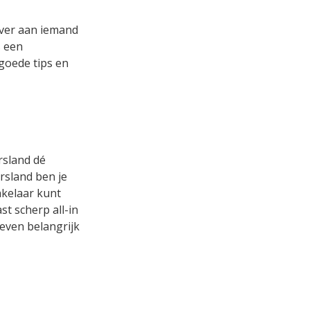
over aan iemand
s een
 goede tips en
rsland dé
rsland ben je
akelaar kunt
t scherp all-in
 even belangrijk