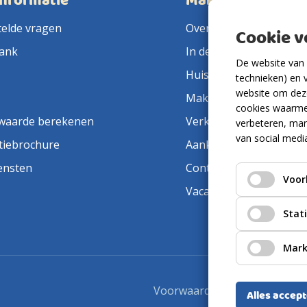
informatie
Makelaarsland
telde vragen
Over ons
Cookie 
ank
In de pers
De website van 
Huis verkopen
technieken) en 
website om deze
Makelaar in de buurt
cookies waarme
waarde berekenen
Verkoopmakelaar
verbeteren, mar
van social medi
tiebrochure
Aankoopmakelaar
ensten
Contact
Voor
Vacatures
Stat
Mark
Voorwaarden
Privacyverkla
Alles accep