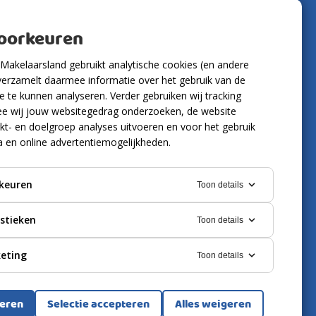
Volg ons
voorkeuren
Makelaarsland gebruikt analytische cookies (en andere
verzamelt daarmee informatie over het gebruik van de
 te kunnen analyseren. Verder gebruiken wij tracking
e wij jouw websitegedrag onderzoeken, de website
kt- en doelgroep analyses uitvoeren en voor het gebruik
a en online advertentiemogelijkheden.
keuren
Toon details
istieken
Toon details
eting
Toon details
ring
Cookies
teren
Selectie accepteren
Alles weigeren