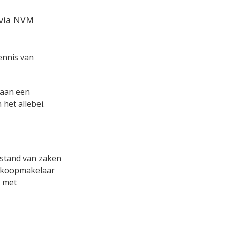
 via NVM
kennis van
s aan een
het allebei.
erstand van zaken
aankoopmakelaar
r met