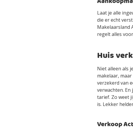
Aankoopmake
Laat je alle in
die er echt ver
Makelaarsland Ag
regelt alles voor
Huis ver
Niet alleen als 
makelaar, maar 
verzekerd van e
verwachten. En 
tarief. Zo weet 
is. Lekker helde
Verkoop Acti