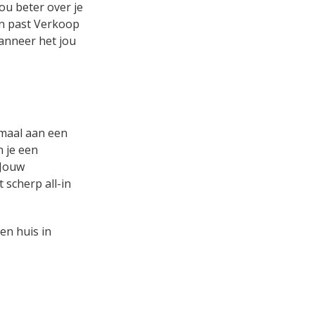
ou beter over je
 en past Verkoop
wanneer het jou
emaal aan een
n je een
 Jouw
 scherp all-in
en huis in