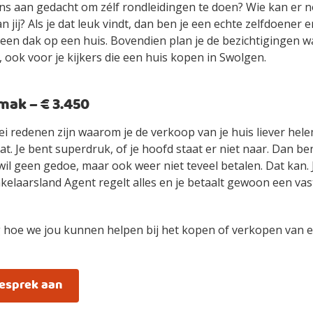
ens aan gedacht om zélf rondleidingen te doen? Wie kan er n
an jij? Als je dat leuk vindt, dan ben je een echte zelfdoener
ls een dak op een huis. Bovendien plan je de bezichtigingen 
 ook voor je kijkers die een huis kopen in Swolgen.
ak – € 3.450
ei redenen zijn waarom je de verkoop van je huis liever hel
t. Je bent superdruk, of je hoofd staat er niet naar. Dan be
wil geen gedoe, maar ook weer niet teveel betalen. Dat kan.
elaarsland Agent regelt alles en je betaalt gewoon een vast
 hoe we jou kunnen helpen bij het kopen of verkopen van e
gesprek aan