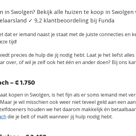
n in Swolgen? Bekijk alle huizen te koop in Swolgen
laarsland ✓ 9,2 klantbeoordeling bij Funda
et dat er iemand naast je staat met de juiste connecties en 
eze tijd!
edt precies de hulp die jij nodig hebt. Laat je het liefst alle
over, of wil je zelf ook het één en ander doen? Bij ons kan 
h – € 1.750
gaat kopen in Swolgen, is het fijn als er soms iemand met v
. Maar je wil misschien ook weer niet teveel geld aan een 
zelfdoeners houden we het daarom makkelijk én betaalbaa
ach
die je belt of mailt wanneer jij hulp nodig hebt.