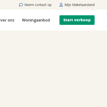
Neem contact op
Mijn Makelaarsland
Start verkoop
ver ons
Woningaanbod