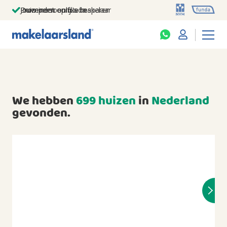
Jouw persoonlijke makelaar
Duizenden euro's besparen
Prominent op funda
We hebben
699 huizen
in
Nederland
gevonden.