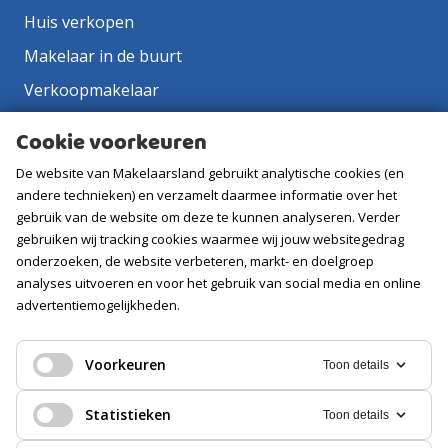
Huis verkopen
Makelaar in de buurt
Verkoopmakelaar
Aankoopmakelaar
Cookie voorkeuren
Contact
De website van Makelaarsland gebruikt analytische cookies (en
Vacatures
andere technieken) en verzamelt daarmee informatie over het
gebruik van de website om deze te kunnen analyseren. Verder
gebruiken wij tracking cookies waarmee wij jouw websitegedrag
Volg ons
onderzoeken, de website verbeteren, markt- en doelgroep
analyses uitvoeren en voor het gebruik van social media en online
advertentiemogelijkheden.
Voorkeuren
Toon details
Statistieken
Toon details