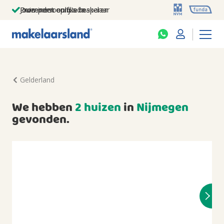
Jouw persoonlijke makelaar
Duizenden euro's besparen
Prominent op funda
Gelderland
We hebben
2 huizen
in
Nijmegen
gevonden.