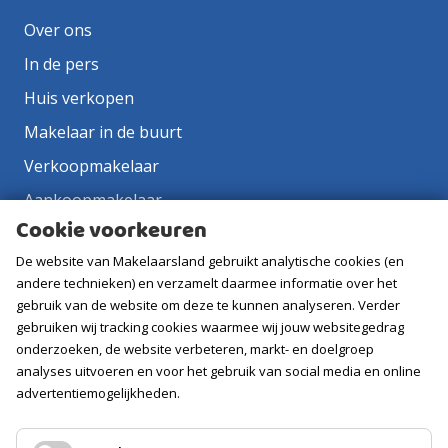
Over ons
In de pers
Huis verkopen
Makelaar in de buurt
Verkoopmakelaar
Aankoopmakelaar
Cookie voorkeuren
Contact
De website van Makelaarsland gebruikt analytische cookies (en
Vacatures
andere technieken) en verzamelt daarmee informatie over het
gebruik van de website om deze te kunnen analyseren. Verder
Volg ons
gebruiken wij tracking cookies waarmee wij jouw websitegedrag
onderzoeken, de website verbeteren, markt- en doelgroep
analyses uitvoeren en voor het gebruik van social media en online
advertentiemogelijkheden.