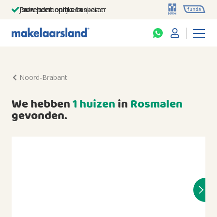
Jouw persoonlijke makelaar
Duizenden euro's besparen
Prominent op funda
Noord-Brabant
We hebben
1 huizen
in
Rosmalen
gevonden.