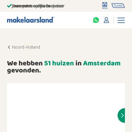
Jouw persoonlijke makelaar
Duizenden euro's besparen
Prominent op funda
Noord-Holland
We hebben
51 huizen
in
Amsterdam
gevonden.