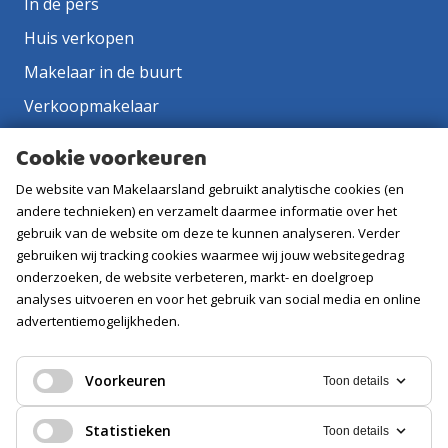
In de pers
Huis verkopen
Makelaar in de buurt
Verkoopmakelaar
Aankoopmakelaar
Cookie voorkeuren
Contact
De website van Makelaarsland gebruikt analytische cookies (en
Vacatures
andere technieken) en verzamelt daarmee informatie over het
gebruik van de website om deze te kunnen analyseren. Verder
gebruiken wij tracking cookies waarmee wij jouw websitegedrag
Volg ons
onderzoeken, de website verbeteren, markt- en doelgroep
analyses uitvoeren en voor het gebruik van social media en online
advertentiemogelijkheden.
Voorkeuren
Toon details
Statistieken
Toon details