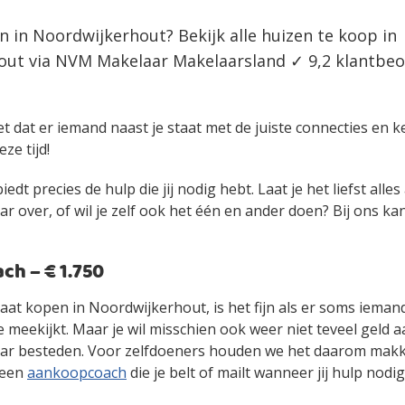
n in Noordwijkerhout? Bekijk alle huizen te koop in
ut via NVM Makelaar Makelaarsland ✓ 9,2 klantbeoo
et dat er iemand naast je staat met de juiste connecties en 
eze tijd!
edt precies de hulp die jij nodig hebt. Laat je het liefst alle
over, of wil je zelf ook het één en ander doen? Bij ons kan 
h – € 1.750
gaat kopen in Noordwijkerhout, is het fijn als er soms iema
 meekijkt. Maar je wil misschien ook weer niet teveel geld 
r besteden. Voor zelfdoeners houden we het daarom makke
 een
aankoopcoach
die je belt of mailt wanneer jij hulp nodig