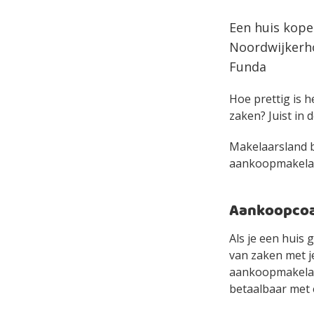
Een huis kope
Noordwijkerho
Funda
Hoe prettig is h
zaken? Juist in d
Makelaarsland bi
aankoopmakelaar 
Aankoopcoac
Als je een huis 
van zaken met je
aankoopmakelaa
betaalbaar met