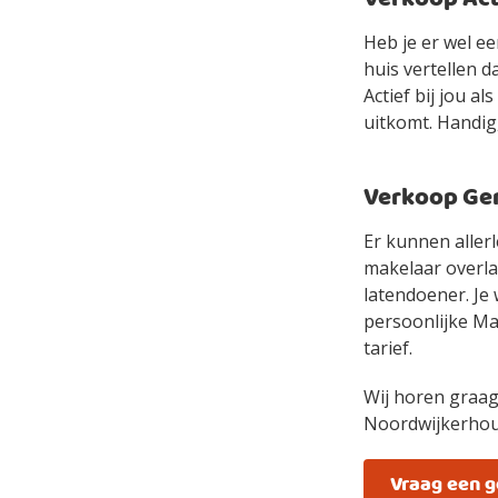
Heb je er wel e
huis vertellen d
Actief bij jou a
uitkomt. Handig
Verkoop Gem
Er kunnen allerl
makelaar overlaa
latendoener. Je 
persoonlijke Mak
tarief.
Wij horen graag
Noordwijkerhou
Vraag een 