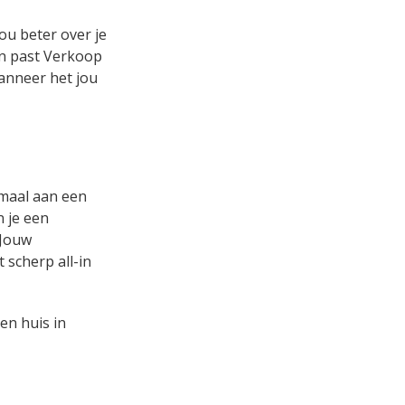
ou beter over je
 en past Verkoop
wanneer het jou
emaal aan een
n je een
 Jouw
 scherp all-in
en huis in