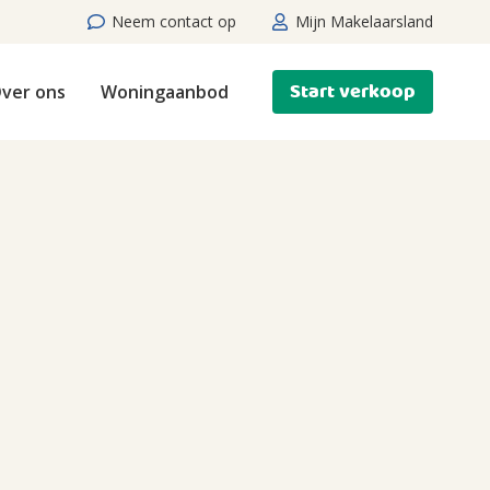
Neem contact op
Mijn Makelaarsland
Start verkoop
ver ons
Woningaanbod