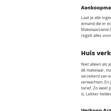
Aankoopmake
Laat je alle in
iemand die er e
Makelaarsland Ag
regelt alles voor
Huis ver
Niet alleen als
dé makelaar, ma
verzekerd van e
verwachten. En 
tarief. Zo weet 
is. Lekker helde
Verkoop Acti