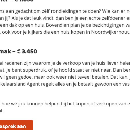
ens aan gedacht om zélf rondleidingen te doen? Wie kan er n
an jij? Als je dat leuk vindt, dan ben je een echte zelfdoener
ls een dak op een huis. Bovendien plan je de bezichtigingen 
, ook voor je kijkers die een huis kopen in Noordwijkerhout.
ak – € 3.450
ei redenen zijn waarom je de verkoop van je huis liever hel
t. Je bent superdruk, of je hoofd staat er niet naar. Dan be
wil geen gedoe, maar ook weer niet teveel betalen. Dat kan.
elaarsland Agent regelt alles en je betaalt gewoon een vast
 hoe we jou kunnen helpen bij het kopen of verkopen van e
t.
gesprek aan