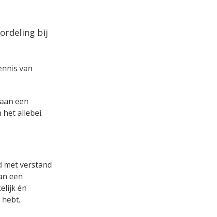
rdeling bij
kennis van
s aan een
het allebei.
nd met verstand
aan een
lijk én
 hebt.