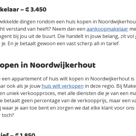
laar – € 3.450
gewikkelde dingen rondom een huis kopen in Noordwijkerhout
cht verstand van heeft? Neem dan een
aankoopmakelaar
mee
ent bij jou uit de buurt. Die handelt in jouw belang, zit vol
 je. En je betaalt gewoon een vast scherp all-in tarief.
kopen in Noordwijkerhout
 je een appartement of huis wilt kopen in Noordwijkerhout i
ar ook als je jouw
huis wilt verkopen
in deze regio. Bij Make
en uniek verkoopproces, met alle diensten die je van een m
je betaalt geen percentage van de verkoopprijs, maar een vas
jij waar je aan toe bent en zorgen we dat elke klant voor ons
r toch?
ef – € 1.850