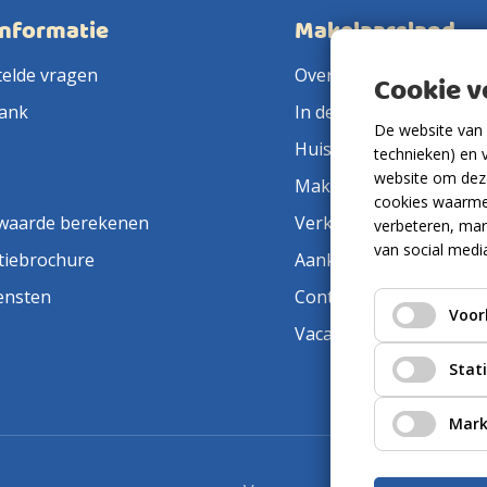
informatie
Makelaarsland
telde vragen
Over ons
Cookie 
ank
In de pers
De website van 
Huis verkopen
technieken) en 
website om deze
Makelaar in de buurt
cookies waarme
waarde berekenen
Verkoopmakelaar
verbeteren, mar
van social medi
tiebrochure
Aankoopmakelaar
ensten
Contact
Voor
Vacatures
Stat
Mark