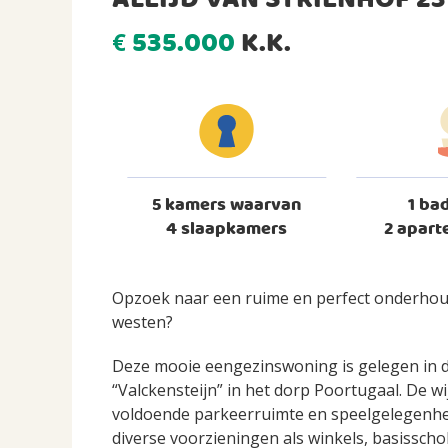
ALEIJD VAN STRIENHOF 2
535.000
K.K.
€
5 kamers waarvan
1 ba
4 slaapkamers
2 aparte
Opzoek naar een ruime en perfect onderho
westen?
Deze mooie eengezinswoning is gelegen in d
“Valckensteijn” in het dorp Poortugaal. De 
voldoende parkeerruimte en speelgelegenhei
diverse voorzieningen als winkels, basissch