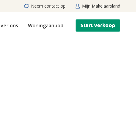
Neem contact op
Mijn Makelaarsland
Start verkoop
ver ons
Woningaanbod