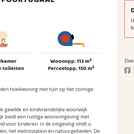
3 POORTUGAAL
H
M
2
dkamer
Woonopp. 113 m
Dee
2
 toiletten
Perceelopp. 150 m
uden hoekwoning met tuin op het zonnige
e gewilde en kindvriendelijke woonwijk
wijk biedt een rustige woonomgeving met
d voor kinderen. In de omgeving vindt u
olen, het metrostation én natuurgebieden. De