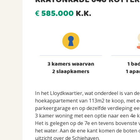
KRATONKADE 648 ROTTE
585.000
K.K.
€
3 kamers waarvan
1 ba
2 slaapkamers
1 apa
In het Lloydkwartier, wat onderdeel is van d
hoekappartement van 113m2 te koop, met ee
parkeergarage en op dezelfde verdieping ee
3 kamer woning met een optie naar een 4e k
Het is gelegen op de 7e en tevens bovenste 
het water. Aan de ene kant komen de boten 
uitzicht over de Schiehaven.