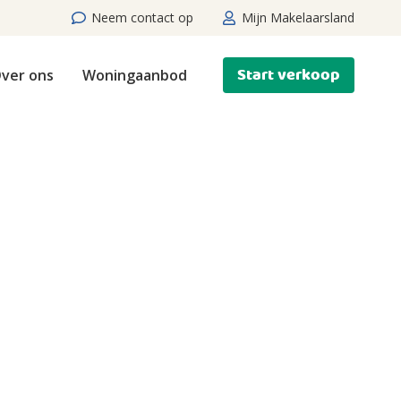
Neem contact op
Mijn Makelaarsland
Start verkoop
ver ons
Woningaanbod