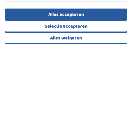
325.000
€
Alles accepteren
Selectie accepteren
Alles weigeren
Bekijk alle foto's
1
/47
EENGEZINSWONING, HOEKWONING
Groningen
395.000
€