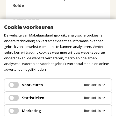
Rolde
GARAGE
375.000
Soort
€
Aangebouwd hout
Cookie voorkeuren
Voorzieningen
De website van Makelaarsland gebruikt analytische cookies (en
Elektra, Water
andere technieken) en verzamelt daarmee informatie over het
gebruik van de website om deze te kunnen analyseren. Verder
PARKEREN
gebruiken wij tracking cookies waarmee wij jouw websitegedrag
onderzoeken, de website verbeteren, markt- en doelgroep
Soort
analyses uitvoeren en voor het gebruik van social media en online
Op eigen terrein
advertentiemogelijkheden.
Voorkeuren
Toon details
EENGEZINSWONING, 2-ONDER-1-KAPWONING
Statistieken
Toon details
Bellingwolde
Marketing
Toon details