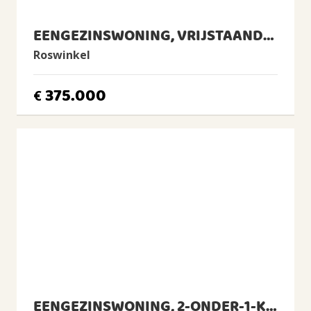
Isolatie
Dakisolatie, Muurisolatie, Vloerisolatie, Dubbel glas,
HR-glas
EENGEZINSWONING, VRIJSTAANDE WONING
Verwarming
Roswinkel
Cv-ketel, Vloerverwarming gedeeltelijk
Warm water
375.000
€
Cv-ketel
CV Ketel
Remeha, 2025, Eigendom
BUITENRUIMTE
Ligging
Aan rustige weg, Vrij uitzicht, Open ligging, Buiten
bebouwde kom, Landelijk gelegen
Tuin
Tuin rondom
BERGRUIMTE
EENGEZINSWONING, 2-ONDER-1-KAPWONING