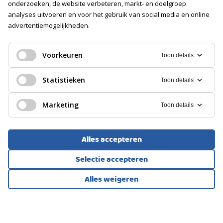
onderzoeken, de website verbeteren, markt- en doelgroep
PARKEREN
analyses uitvoeren en voor het gebruik van social media en online
advertentiemogelijkheden.
Soort
BOVENWONING, APPARTEMENT
Openbaar parkeren, Betaald parkeren,
Parkeervergunningen
Rotterdam
Voorkeuren
Toon details
390.000
€
Statistieken
Toon details
Marketing
Toon details
Alles accepteren
Selectie accepteren
Alles weigeren
Bekijk alle foto's
1
/47