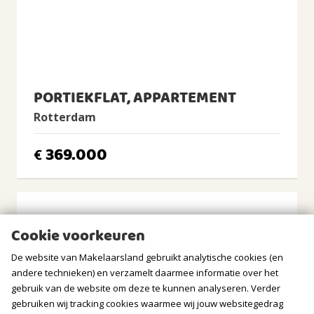
BUITENRUIMTE
Ligging
Aan drukke weg, In woonwijk, Vrij uitzicht
Tuin
Geen tuin
PORTIEKFLAT, APPARTEMENT
Rotterdam
Balkon/Dakterras
Balkon aanwezig
369.000
€
BERGRUIMTE
Soort berging
Vrijstaand hout
Cookie voorkeuren
GARAGE
De website van Makelaarsland gebruikt analytische cookies (en
andere technieken) en verzamelt daarmee informatie over het
Soort
gebruik van de website om deze te kunnen analyseren. Verder
Geen garage
gebruiken wij tracking cookies waarmee wij jouw websitegedrag