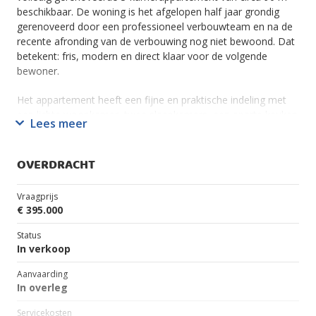
beschikbaar. De woning is het afgelopen half jaar grondig
gerenoveerd door een professioneel verbouwteam en na de
recente afronding van de verbouwing nog niet bewoond. Dat
betekent: fris, modern en direct klaar voor de volgende
bewoner.
Het appartement heeft een fijne en praktische indeling met
een lichte woonkamer, twee slaapkamers, een aparte keuken
Lees meer
met toegang tot het balkon, een nieuwe badkamer en een
nieuw toilet. De woonkamer biedt volop ruimte voor een
comfortabele zithoek en eethoek. De twee slaapkamers
OVERDRACHT
maken de woning flexibel in gebruik: ideaal als
hoofdslaapkamer met werkkamer, logeerkamer of
Vraagprijs
toekomstige kinderkamer.
€ 395.000
De nieuwe, lichte keuken is voorzien van moderne AEG-
Status
inbouwapparatuur, waaronder een vaatwasser, koelkast,
In verkoop
inductiekookplaat en een afzuigkap met afvoer naar buiten.
Aanvaarding
Ook de badkamer is volledig vernieuwd en voorzien van een
In overleg
ruime douche, modern badmeubel en verwarmde spiegel. Het
toilet is uitgevoerd als modern hangend toilet.
Servicekosten