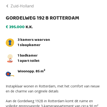
Zuid-Holland
GORDELWEG 192 B ROTTERDAM
395.000
K.K.
€
3 kamers waarvan
1 slaapkamer
1 badkamer
1 apart toilet
2
Woonopp. 85 m
Instapklaar wonen in Rotterdam, met het comfort van nieuw
en de charme van originele details
Aan de Gordelweg 192B in Rotterdam komt dit ruime en
volledig gerenoveerde 3-kamerappartement van circa 90 m²