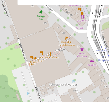
Begane grond:
Soort bouw
De entree met ruime hal verwelkomt u in dez
woonkeuken (ca. 8,3 x 5,1 m), waar ruimtel
Bouwjaar
Met indrukwekkende 3,20 m hoge plafonds e
vormt deze ruimte het hart van de woning. D
Soort dak
met vloerverwarming en een royaal keukeneila
Kadastrale gegevens
Miele kookplaat met ingebouwde afzuiging, 
vaatwasser en een aparte Siemens koelkast e
De keukenkasten van vloer tot plafond bena
ruimschoots opbergmogelijkheden. In de ru
hoekje voor een gezellige koffiecorner, sfee
oplossingen zoals de uitrolbare garderobe-
compleet.
OPPERVLAKTE EN INHOUD
Aansluitend bevindt zich een aparte stook
1
/58
en vloerverwarmingsinstallatie, evenals een
Woonoppervlakte
1e Etage:
De lichte en sfeervolle woonkamer (ca. 8,3 x
Perceeloppervlakte