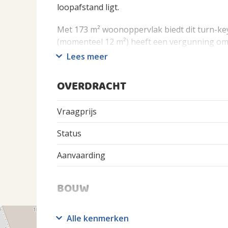
loopafstand ligt.
Met 173 m² woonoppervlak biedt dit turn-key
(momenteel 12 m²) heeft een vergunning om 
mogelijkheid biedt voor extra buitenruimte 
Lees meer
een externe privéberging. Separaat wordt ee
complex aangeboden.
OVERDRACHT
Het in 2022 opgeleverde herenhuis aan de Ho
Vraagprijs
Zalmhaven-project en beschikt over energiel
woonservicesysteem. Een belangrijk voordeel
Status
zonder erfpacht.
Aanvaarding
Dit is een unieke kans om een architectonis
van de meest exclusieve buurten van Rotterda
perfect samenkomen.
BOUW
Indeling
Soort Woonhuis
Alle kenmerken