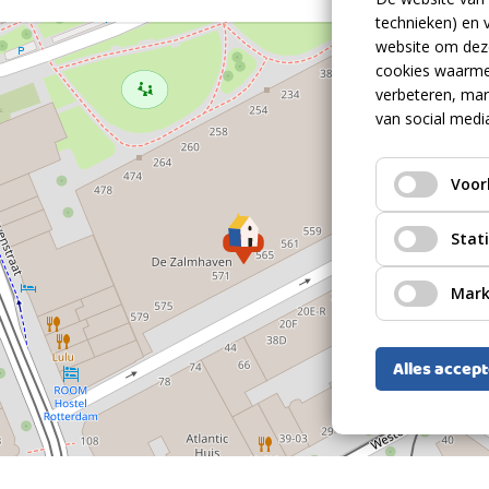
Bestaande bouw
technieken) en 
e woning en leidt naar de spectaculaire
website om deze
ijkheid en hoogwaardig design samenkomen.
2022
cookies waarme
n strakke wand- en plafondafwerkingen,
verbeteren, mar
e keuken is voorzien van Italiaanse plavuizen
Plat dak Bitumineuze dakbedekking
van social medi
nd (ca. 3,00 x 1,00 m), uitgerust met een
Volle eigendom, gemeente Rotterdam,
twee Miele ovens, Quooker tap, Siemens
sectie AG, nummer 2330 ,
Voor
n vriezer.
perceeloppervlakte: 1 m2
Volle eigendom, gemeente Rotterdam,
drukken de hoogte van de ruimte en bieden
sectie AG, nummer 2330 ,
Stat
perceeloppervlakte: 1 m2
ime woonkeuken bevindt zich een perfect
Volle eigendom, gemeente Rotterdam,
rvol uitgelicht met LED-verlichting en slimme
Mark
sectie AG, nummer 2330 ,
 en schoenkast onder de trap maken het geheel
perceeloppervlakte: 1 m2
Alles accep
- en bergruimte met een Zehnder WTW-systeem
 modern hangtoilet voor extra comfort.
2
173m
2
 5,1 m) imponeert met grote raampartijen over
3m