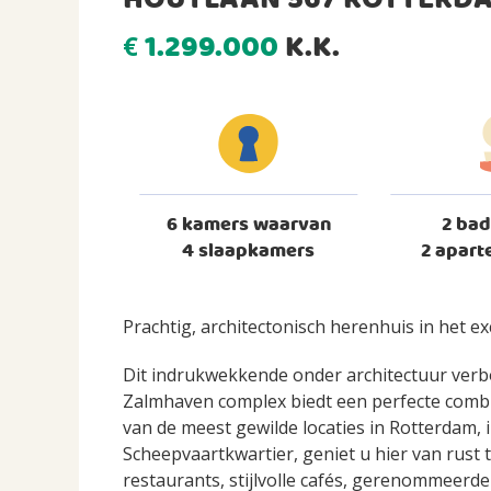
HOUTLAAN 567 ROTTERD
1.299.000
K.K.
€
6 kamers waarvan
2 ba
4 slaapkamers
2 aparte
Prachtig, architectonisch herenhuis in het e
Dit indrukwekkende onder architectuur verb
Zalmhaven complex biedt een perfecte combin
van de meest gewilde locaties in Rotterdam,
Scheepvaartkwartier, geniet u hier van rust 
restaurants, stijlvolle cafés, gerenommeerd