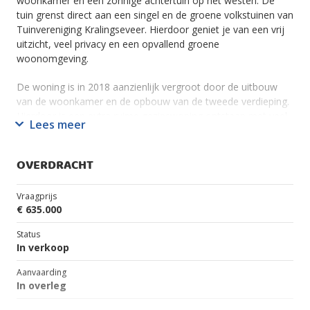
woonkamer en een zonnige achtertuin op het westen. De
tuin grenst direct aan een singel en de groene volkstuinen van
Tuinvereniging Kralingseveer. Hierdoor geniet je van een vrij
uitzicht, veel privacy en een opvallend groene
woonomgeving.
De woning is in 2018 aanzienlijk vergroot door de uitbouw
van de woonkamer en de opbouw van de tweede verdieping.
Hierdoor is een extra ruime gezinswoning ontstaan met veel
Lees meer
leefruimte, lichtinval en een praktische indeling.
Ook op het gebied van duurzaamheid is de woning goed
OVERDRACHT
voorbereid op de toekomst. De woning beschikt over
kunststof kozijnen met HR+-beglazing, voorbereidingen voor
Vraagprijs
zonnepanelen en energielabel A. In combinatie met de
€ 635.000
centrale ligging nabij metrostation Capelsebrug, de
uitvalswegen A16 en A20 en diverse voorzieningen, is dit een
Status
ideale gezinswoning op een rustige en groene locatie.
In verkoop
Aanvaarding
Hoofdkenmerken
In overleg
• Ruime en lichte woonkamer uitgebouwd in 2018
• Tweede verdieping opgebouwd in 2018