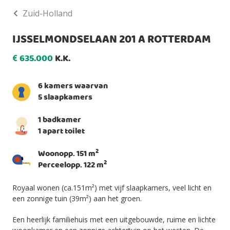
Zuid-Holland
IJSSELMONDSELAAN 201 A ROTTERDAM
635.000
K.K.
€
6 kamers waarvan
5 slaapkamers
1 badkamer
1 apart toilet
2
Woonopp. 151 m
2
Perceelopp. 122 m
Royaal wonen (ca.151m²) met vijf slaapkamers, veel licht en
een zonnige tuin (39m²) aan het groen.
Een heerlijk familiehuis met een uitgebouwde, ruime en lichte