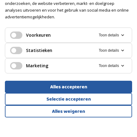
PARKEREN
onderzoeken, de website verbeteren, markt- en doelgroep
belang zijnde aspecten.
analyses uitvoeren en voor het gebruik van social media en online
advertentiemogelijkheden.
Soort
Openbaar parkeren
EENGEZINSWONING, TUSSENWONING
Rotterdam
Voorkeuren
Toon details
679.000
Statistieken
Toon details
€
Marketing
Toon details
Alles accepteren
Selectie accepteren
Alles weigeren
Bekijk alle foto's
1
/45