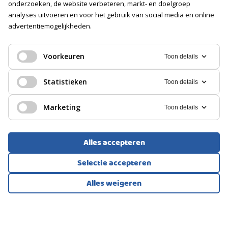
onderzoeken, de website verbeteren, markt- en doelgroep
analyses uitvoeren en voor het gebruik van social media en online
PARKEREN
advertentiemogelijkheden.
PORTIEKFLAT, APPARTEMENT
Soort
Rotterdam
Openbaar parkeren, Betaald parkeren,
Voorkeuren
Toon details
Parkeervergunningen
369.000
Statistieken
€
Toon details
Marketing
Toon details
Alles accepteren
Selectie accepteren
Alles weigeren
Bekijk alle foto's
1
/68