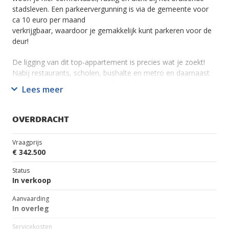
stadsleven. Een parkeervergunning is via de gemeente voor
ca 10 euro per maand
verkrijgbaar, waardoor je gemakkelijk kunt parkeren voor de
deur!
De ligging van dit top-appartement is precies wat je zoekt!
Nabij restaurants, scholen, bushalte en metro en daarnaast
de fietstunnel en de de iconische SS-Rotterdam.
Lees meer
Daarnaast stopt de watertaxi zowat voor de deur!
Ook de bereikbaarheid is uitstekend, zowel de A15 en A16 en
OVERDRACHT
de maas tunnel zijn goed aan te rijden en het appartement
bevindt zich nabij de Waalhaven.
Vraagprijs
€ 342.500
Indeling
Begane grond:
Status
Representatieve entree met bellentableau en brievenbussen.
In verkoop
Opslagruimte van ca 2 bij 2 meter.
Aanvaarding
In overleg
3e verdieping:
Binnenkomst in een ruime hal met toegang tot een separate
Servicekosten