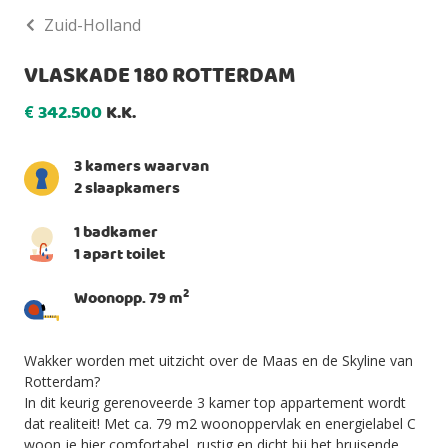
Zuid-Holland
VLASKADE 180 ROTTERDAM
342.500
K.K.
€
3 kamers waarvan
2 slaapkamers
1 badkamer
1 apart toilet
2
Woonopp. 79 m
Wakker worden met uitzicht over de Maas en de Skyline van
Rotterdam?
In dit keurig gerenoveerde 3 kamer top appartement wordt
dat realiteit! Met ca. 79 m2 woonoppervlak en energielabel C
woon je hier comfortabel, rustig en dicht bij het bruisende