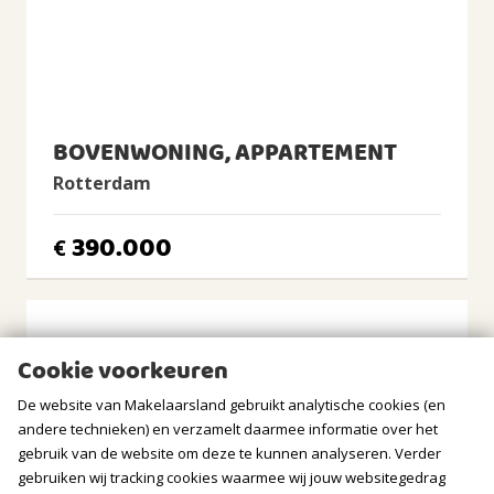
BUITENRUIMTE
Ligging
Aan rustige weg, In woonwijk, Vrij uitzicht
BOVENWONING, APPARTEMENT
Tuin
Geen tuin
Rotterdam
BERGRUIMTE
390.000
€
Soort berging
Box
Voorzieningen
Cookie voorkeuren
Voorzien van elektra
De website van Makelaarsland gebruikt analytische cookies (en
GARAGE
andere technieken) en verzamelt daarmee informatie over het
gebruik van de website om deze te kunnen analyseren. Verder
Soort
gebruiken wij tracking cookies waarmee wij jouw websitegedrag
Geen garage