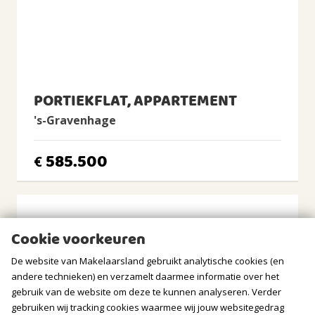
Aan rustige weg, In woonwijk
Oplevering: in overleg.
Tuin
Achtertuin, Voortuin
Bent u op zoek naar een moderne, uitstekend onderhouden
gezinswoning op een rustige en centrale locatie in
Achtertuin
Leidschenveen? Dan is Aristoteleslaan 79 absoluut een
2
45m
(8,2m diep en 5,4m breed)
bezichtiging waard!
PORTIEKFLAT, APPARTEMENT
Ligging tuin
oosten, zuiden, zuidoosten
's-Gravenhage
BERGRUIMTE
585.500
€
Soort berging
Vrijstaand hout
Voorzieningen
Cookie voorkeuren
Voorzien van elektra
De website van Makelaarsland gebruikt analytische cookies (en
Isolatie
Geen isolatie
andere technieken) en verzamelt daarmee informatie over het
gebruik van de website om deze te kunnen analyseren. Verder
GARAGE
gebruiken wij tracking cookies waarmee wij jouw websitegedrag