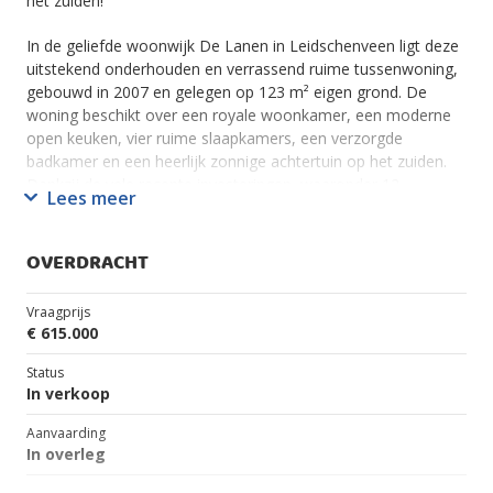
het zuiden!
In de geliefde woonwijk De Lanen in Leidschenveen ligt deze
uitstekend onderhouden en verrassend ruime tussenwoning,
gebouwd in 2007 en gelegen op 123 m² eigen grond. De
woning beschikt over een royale woonkamer, een moderne
open keuken, vier ruime slaapkamers, een verzorgde
badkamer en een heerlijk zonnige achtertuin op het zuiden.
Dankzij de vele recente investeringen, waaronder 12
Lees meer
zonnepanelen, een nieuwe HR-combiketel en uitgevoerd
schilderwerk, is deze woning direct te betrekken.
OVERDRACHT
Leidschenveen is een bijzonder geliefde woonomgeving
vanwege de uitstekende combinatie van rust, ruimte en
Vraagprijs
bereikbaarheid. Gezinnen voelen zich hier direct thuis dankzij
€ 615.000
de vele speelvoorzieningen, de kinderboerderij,
sportverenigingen en diverse basisscholen, middelbare
Status
scholen én de British School. Winkelcentrum Leidschenveen
In verkoop
bevindt zich op loopafstand voor de dagelijkse
Aanvaarding
boodschappen. Ook het openbaar vervoer is uitstekend
In overleg
geregeld met RandstadRail richting Den Haag en Zoetermeer,
metroverbinding E naar Rotterdam en station Ypenburg in de