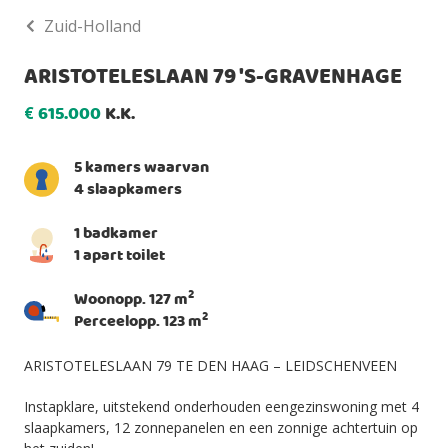
Zuid-Holland
ARISTOTELESLAAN 79 'S-GRAVENHAGE
615.000
K.K.
€
5 kamers waarvan
4 slaapkamers
1 badkamer
1 apart toilet
2
Woonopp. 127 m
2
Perceelopp. 123 m
ARISTOTELESLAAN 79 TE DEN HAAG – LEIDSCHENVEEN
Instapklare, uitstekend onderhouden eengezinswoning met 4
slaapkamers, 12 zonnepanelen en een zonnige achtertuin op