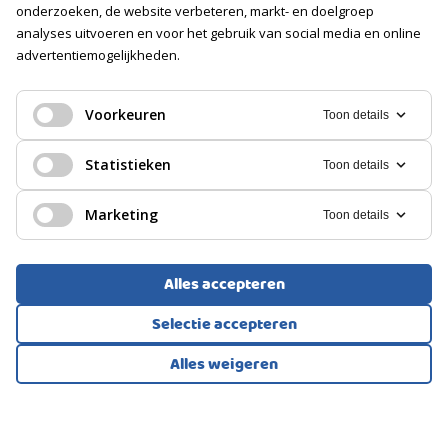
onderzoeken, de website verbeteren, markt- en doelgroep
analyses uitvoeren en voor het gebruik van social media en online
Soort
advertentiemogelijkheden.
Geen garage
EENGEZINSWONING, TUSSENWONING
PARKEREN
's-Gravenhage
Voorkeuren
Toon details
Soort
580.000
Statistieken
Toon details
€
Openbaar parkeren
Marketing
Toon details
Alles accepteren
Selectie accepteren
Alles weigeren
Bekijk alle foto's
1
/38