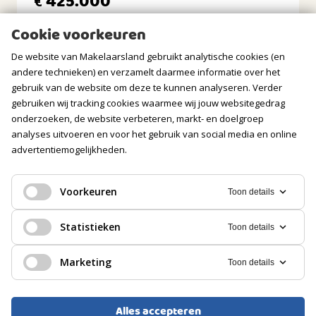
425.000
€
Ligging tuin
oosten, zuiden, zuidoosten
Cookie voorkeuren
BERGRUIMTE
De website van Makelaarsland gebruikt analytische cookies (en
andere technieken) en verzamelt daarmee informatie over het
GARAGE
gebruik van de website om deze te kunnen analyseren. Verder
gebruiken wij tracking cookies waarmee wij jouw websitegedrag
Soort
onderzoeken, de website verbeteren, markt- en doelgroep
Geen garage
analyses uitvoeren en voor het gebruik van social media en online
advertentiemogelijkheden.
PARKEREN
Soort
Voorkeuren
Toon details
Betaald parkeren, Parkeervergunningen
PORTIEKFLAT, APPARTEMENT
Statistieken
Toon details
's-Gravenhage
Marketing
Toon details
469.000
€
Alles accepteren