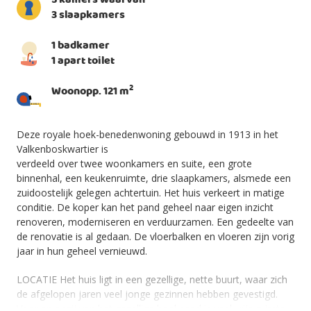
5 kamers waarvan
3 slaapkamers
1 badkamer
1 apart toilet
2
Woonopp. 121 m
Deze royale hoek-benedenwoning gebouwd in 1913 in het
Valkenboskwartier is
verdeeld over twee woonkamers en suite, een grote
binnenhal, een keukenruimte, drie slaapkamers, alsmede een
zuidoostelijk gelegen achtertuin. Het huis verkeert in matige
conditie. De koper kan het pand geheel naar eigen inzicht
renoveren, moderniseren en verduurzamen. Een gedeelte van
de renovatie is al gedaan. De vloerbalken en vloeren zijn vorig
jaar in hun geheel vernieuwd.
LOCATIE Het huis ligt in een gezellige, nette buurt, waar zich
de afgelopen jaren veel jonge gezinnen hebben gevestigd.
Voor en opzij van het gezellige hoekpand is veel vrije ruimte.