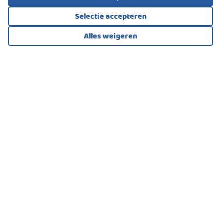
Selectie accepteren
Alles weigeren
Bekijk alle foto's
1
/44
PORTIEKFLAT, APPARTEMENT
's-Gravenhage
435.000
€