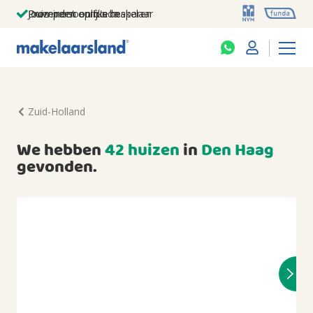
Jouw persoonlijke makelaar
Duizenden euro's besparen
Prominent op funda
Zuid-Holland
We hebben
42 huizen
in
Den Haag
gevonden.