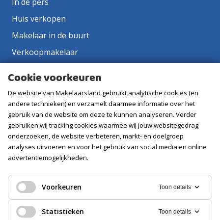
In de pers
Huis verkopen
Makelaar in de buurt
Verkoopmakelaar
Aankoopmakelaar
Cookie voorkeuren
Contact
De website van Makelaarsland gebruikt analytische cookies (en
Vacatures
andere technieken) en verzamelt daarmee informatie over het
gebruik van de website om deze te kunnen analyseren. Verder
gebruiken wij tracking cookies waarmee wij jouw websitegedrag
Volg ons
onderzoeken, de website verbeteren, markt- en doelgroep
analyses uitvoeren en voor het gebruik van social media en online
advertentiemogelijkheden.
Voorkeuren
Toon details
Statistieken
Toon details