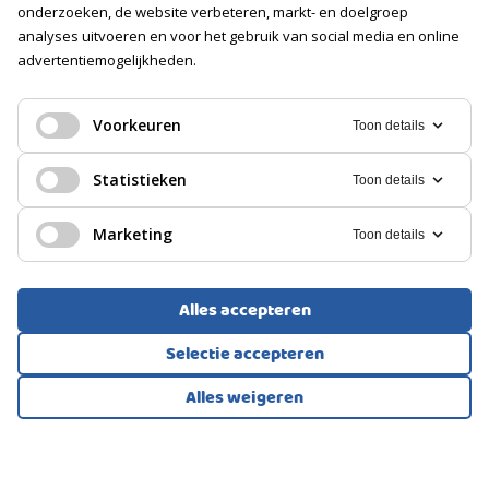
Volledig geïsoleerd
onderzoeken, de website verbeteren, markt- en doelgroep
analyses uitvoeren en voor het gebruik van social media en online
PARKEREN
advertentiemogelijkheden.
EENGEZINSWONING, HOEKWONING
Soort
Zoetermeer
Voorkeuren
Openbaar parkeren
Toon details
839.500
Statistieken
Toon details
€
Marketing
Toon details
Alles accepteren
Selectie accepteren
Alles weigeren
Bekijk alle foto's
1
/53