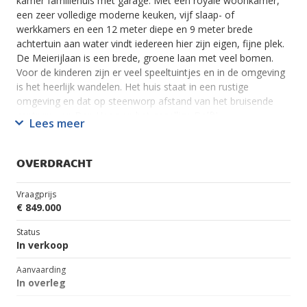
kamer familiehuis met garage. Met een royale woonkamer,
een zeer volledige moderne keuken, vijf slaap- of
werkkamers en een 12 meter diepe en 9 meter brede
achtertuin aan water vindt iedereen hier zijn eigen, fijne plek.
De Meierijlaan is een brede, groene laan met veel bomen.
Voor de kinderen zijn er veel speeltuintjes en in de omgeving
is het heerlijk wandelen. Het huis staat in een rustige
omgeving en dat op steenworp afstand van het bruisende
centrum van Den Haag en het gezellige Delft!
Lees meer
De wijk Wateringse Binnentuinen is zeer kindvriendelijk. In de
nabije omgeving treft u twee basisscholen en een
OVERDRACHT
kinderdagverblijf aan . Ook bevindt zich op loopafstand een
winkelcentrum voor de dagelijkse boodschappen, openbaar
Vraagprijs
vervoer, een gezondheidscentrum en zijn er diverse
€ 849.000
sportfaciliteiten. U zit snel op de A4, A12 en A13.
Status
Indeling
In verkoop
Begane grond:
Aanvaarding
Zonnige voortuin met parkeerplaats.
In overleg
Stenen aangebouwde garage 705 x 295 met een zolder en
een deur naar de achtertuin.