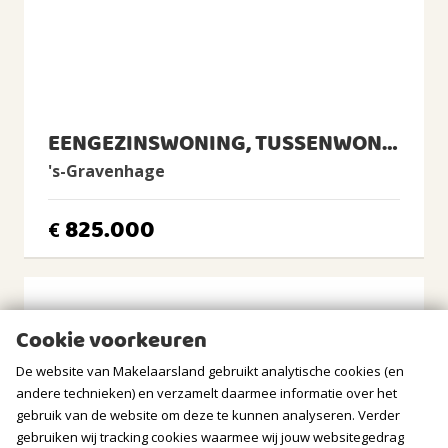
Tuin
Achtertuin, Voortuin, Zijtuin
Achtertuin
2
108m
(12,0m diep en 9,0m breed)
Ligging tuin
noorden, westen, noordwesten
EENGEZINSWONING, TUSSENWONING
Balkon/Dakterras
's-Gravenhage
Frans balkon aanwezig
825.000
€
BERGRUIMTE
GARAGE
Soort
Cookie voorkeuren
Aangebouwd steen, Parkeerplaats
De website van Makelaarsland gebruikt analytische cookies (en
Voorzieningen
andere technieken) en verzamelt daarmee informatie over het
Elektra, Vliering
gebruik van de website om deze te kunnen analyseren. Verder
Isolatie
gebruiken wij tracking cookies waarmee wij jouw websitegedrag