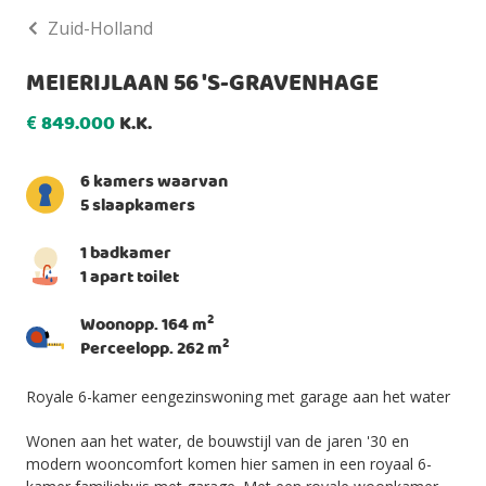
Zuid-Holland
MEIERIJLAAN 56 'S-GRAVENHAGE
849.000
K.K.
€
6 kamers waarvan
5 slaapkamers
1 badkamer
1 apart toilet
2
Woonopp. 164 m
2
Perceelopp. 262 m
Royale 6-kamer eengezinswoning met garage aan het water
Wonen aan het water, de bouwstijl van de jaren '30 en
modern wooncomfort komen hier samen in een royaal 6-