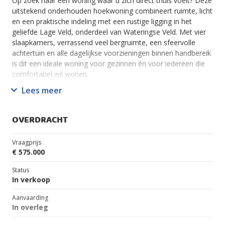
Op zoek naar een woning waar u zich direct thuis voelt? Deze
uitstekend onderhouden hoekwoning combineert ruimte, licht
en een praktische indeling met een rustige ligging in het
geliefde Lage Veld, onderdeel van Wateringse Veld. Met vier
slaapkamers, verrassend veel bergruimte, een sfeervolle
achtertuin en alle dagelijkse voorzieningen binnen handbereik
is dit een ideale woning voor gezinnen én voor iedereen die
comfortabel wil wonen.
Lees meer
De woning ligt in het rustige en kindvriendelijke Lage Veld,
een geliefd deel van het Wateringse Veld. Scholen,
kinderopvang, sportvoorzieningen, winkelcentrum Parijsplein
OVERDRACHT
en openbaar vervoer (tram 16 en 17 en busverbindingen)
bevinden zich op korte afstand. Ook de uitvalswegen richting
Vraagprijs
Den Haag, Delft, Rotterdam en het Westland zijn uitstekend
€ 575.000
bereikbaar.
Status
Begane grond
In verkoop
Aanvaarding
Via de verzorgde voortuin, voorzien van een praktische
In overleg
houten berging, bereikt u de entree. De hal geeft toegang tot
het toilet, de meterkast, de trap naar de eerste verdieping en