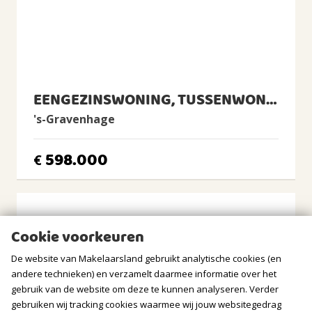
Aan rustige weg, In woonwijk
Tuin
Achtertuin, Voortuin
Achtertuin
2
60m
(11,4m diep en 5,3m breed)
EENGEZINSWONING, TUSSENWONING
Ligging tuin
zuiden, westen, zuidwesten
's-Gravenhage
BERGRUIMTE
598.000
€
Soort berging
Vrijstaand hout
Voorzieningen
Cookie voorkeuren
Voorzien van elektra
De website van Makelaarsland gebruikt analytische cookies (en
Isolatie
Geen isolatie
andere technieken) en verzamelt daarmee informatie over het
gebruik van de website om deze te kunnen analyseren. Verder
GARAGE
gebruiken wij tracking cookies waarmee wij jouw websitegedrag