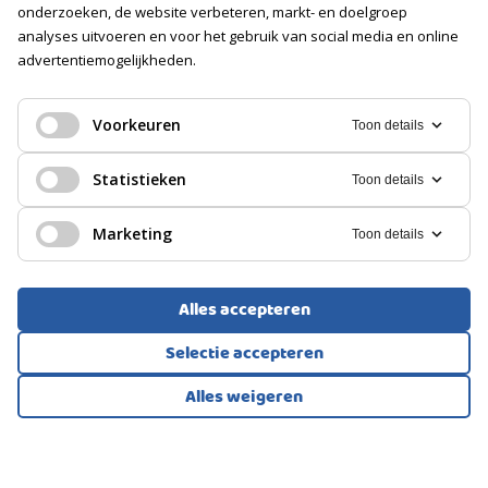
onderzoeken, de website verbeteren, markt- en doelgroep
analyses uitvoeren en voor het gebruik van social media en online
Soort
advertentiemogelijkheden.
Geen garage
EENGEZINSWONING, HOEKWONING
PARKEREN
Honselersdijk
Voorkeuren
Toon details
Soort
600.000
Statistieken
Toon details
€
Openbaar parkeren
Marketing
Toon details
Alles accepteren
Selectie accepteren
Alles weigeren
Bekijk alle foto's
1
/51