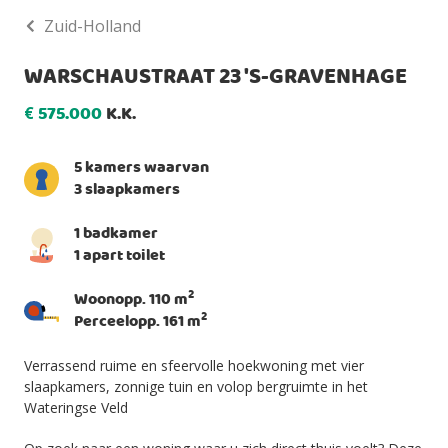
Zuid-Holland
WARSCHAUSTRAAT 23 'S-GRAVENHAGE
575.000
K.K.
€
5 kamers waarvan
3 slaapkamers
1 badkamer
1 apart toilet
2
Woonopp. 110 m
2
Perceelopp. 161 m
Verrassend ruime en sfeervolle hoekwoning met vier
slaapkamers, zonnige tuin en volop bergruimte in het
Wateringse Veld