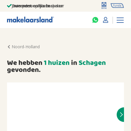
Jouw persoonlijke makelaar
Duizenden euro's besparen
Prominent op funda
Noord-Holland
We hebben
1 huizen
in
Schagen
gevonden.