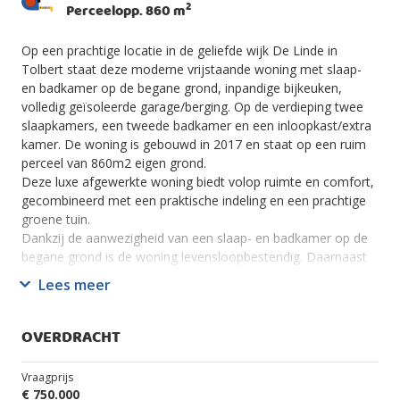
2
Perceelopp. 860 m
Op een prachtige locatie in de geliefde wijk De Linde in
Tolbert staat deze moderne vrijstaande woning met slaap-
en badkamer op de begane grond, inpandige bijkeuken,
volledig geïsoleerde garage/berging. Op de verdieping twee
slaapkamers, een tweede badkamer en een inloopkast/extra
kamer. De woning is gebouwd in 2017 en staat op een ruim
perceel van 860m2 eigen grond.
Deze luxe afgewerkte woning biedt volop ruimte en comfort,
gecombineerd met een praktische indeling en een prachtige
groene tuin.
Dankzij de aanwezigheid van een slaap- en badkamer op de
begane grond is de woning levensloopbestendig. Daarnaast
is de woning voorzien van vloerverwarming, een openhaard,
Lees meer
zonnepanelen en airconditioning en ruime
parkeergelegenheid op eigen terrein.
Kortom: een prachtige woning waar je zo in kan!
OVERDRACHT
Indeling
Vraagprijs
€ 750.000