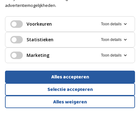
Elektra
advertentiemogelijkheden.
HERENHUIS, VRIJSTAANDE WONING
PARKEREN
Musselkanaal
Voorkeuren
Toon details
Soort
795.000
€
Op eigen terrein
Statistieken
Toon details
Marketing
Toon details
Alles accepteren
Selectie accepteren
Alles weigeren
Bekijk alle foto's
1
/71
EENGEZINSWONING, VRIJSTAANDE WONING