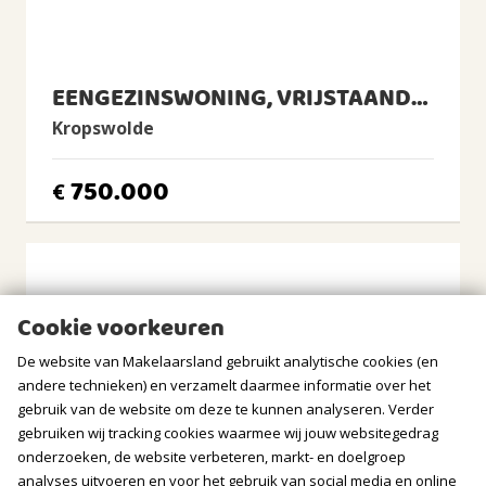
* zonnepanelen (2023)
Warm water
* alle vertrekken zijn voorzien van utp aansluiting
Cv-ketel
* energielabel A
CV Ketel
* luxe en hoogwaardige materialen en afwerking
Intergas, 2017, Eigendom
EENGEZINSWONING, VRIJSTAANDE WONING
* aanvaarding in overleg
Kropswolde
BUITENRUIMTE
750.000
Ligging
€
Aan rustige weg, In woonwijk
Tuin
Tuin rondom
BERGRUIMTE
Cookie voorkeuren
GARAGE
De website van Makelaarsland gebruikt analytische cookies (en
andere technieken) en verzamelt daarmee informatie over het
gebruik van de website om deze te kunnen analyseren. Verder
Soort
gebruiken wij tracking cookies waarmee wij jouw websitegedrag
Aangebouwd hout
onderzoeken, de website verbeteren, markt- en doelgroep
Voorzieningen
analyses uitvoeren en voor het gebruik van social media en online