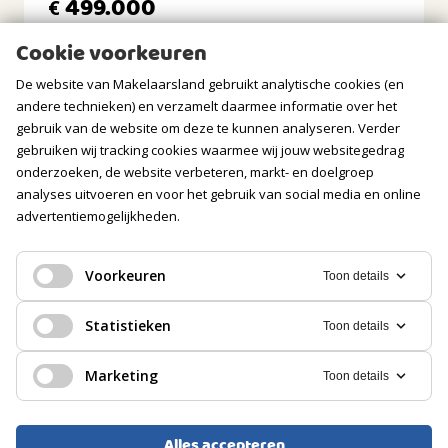
499.000
€
BERGRUIMTE
Cookie voorkeuren
GARAGE
De website van Makelaarsland gebruikt analytische cookies (en
andere technieken) en verzamelt daarmee informatie over het
Soort
gebruik van de website om deze te kunnen analyseren. Verder
Vrijstaand steen
gebruiken wij tracking cookies waarmee wij jouw websitegedrag
onderzoeken, de website verbeteren, markt- en doelgroep
Voorzieningen
analyses uitvoeren en voor het gebruik van social media en online
Elektra
advertentiemogelijkheden.
PARKEREN
Voorkeuren
Toon details
Soort
EENGEZINSWONING, TUSSENWONING
Openbaar parkeren
Statistieken
Toon details
Hoofddorp
Marketing
Toon details
549.000
€
Alles accepteren