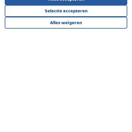
Selectie accepteren
Alles weigeren
Bekijk alle foto's
1
/57
BOVENWONING, APPARTEMENT
Amsterdam
495.000
€