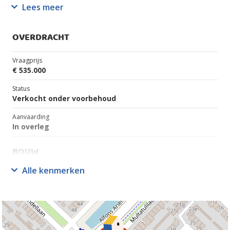
De bijzonderheden van deze woning
Lees meer
Zonnepanelen airconditioning in de living, grotendeels
voorzien van kunststof kozijnen en dubbelglas en tripel
zonwering aan de zijkant en voorgevel en ruime uitbouw en
OVERDRACHT
parkeerplaats op eigen grond
Vraagprijs
€ 535.000
Status
Verkocht onder voorbehoud
Aanvaarding
In overleg
BOUW
Alle kenmerken
Soort Woonhuis
Eengezinswoning, Hoekwoning
Soort bouw
Bestaande bouw