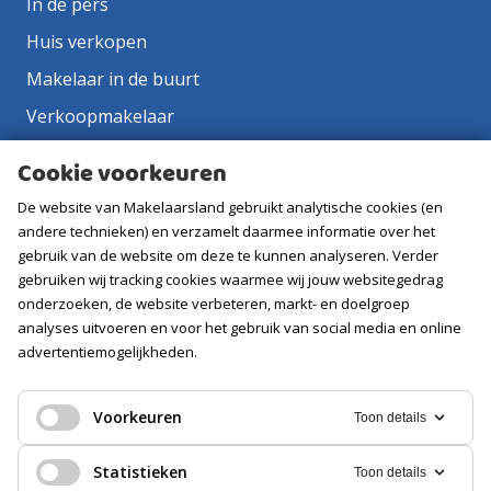
In de pers
Huis verkopen
Makelaar in de buurt
Verkoopmakelaar
Aankoopmakelaar
Cookie voorkeuren
Contact
De website van Makelaarsland gebruikt analytische cookies (en
Vacatures
andere technieken) en verzamelt daarmee informatie over het
gebruik van de website om deze te kunnen analyseren. Verder
gebruiken wij tracking cookies waarmee wij jouw websitegedrag
Volg ons
onderzoeken, de website verbeteren, markt- en doelgroep
analyses uitvoeren en voor het gebruik van social media en online
advertentiemogelijkheden.
Voorkeuren
Toon details
Statistieken
Toon details