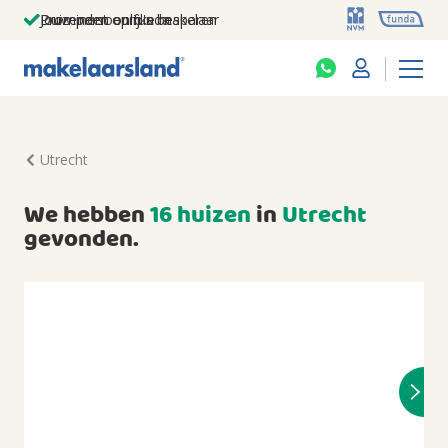
Jouw persoonlijke makelaar
Duizenden euro's besparen
Prominent op funda
Utrecht
We hebben
16 huizen
in
Utrecht
gevonden.