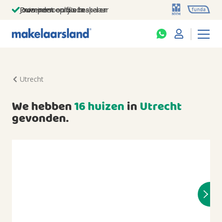
Jouw persoonlijke makelaar
Duizenden euro's besparen
Prominent op funda
Utrecht
We hebben
16 huizen
in
Utrecht
gevonden.