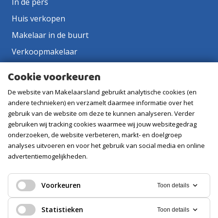
In de pers
Huis verkopen
Makelaar in de buurt
Verkoopmakelaar
Aankoopmakelaar
Cookie voorkeuren
Contact
De website van Makelaarsland gebruikt analytische cookies (en
Vacatures
andere technieken) en verzamelt daarmee informatie over het
gebruik van de website om deze te kunnen analyseren. Verder
gebruiken wij tracking cookies waarmee wij jouw websitegedrag
Volg ons
onderzoeken, de website verbeteren, markt- en doelgroep
analyses uitvoeren en voor het gebruik van social media en online
advertentiemogelijkheden.
Voorkeuren
Toon details
Statistieken
Toon details