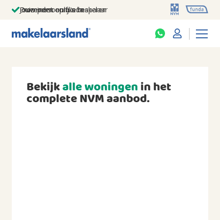
Jouw persoonlijke makelaar
Duizenden euro's besparen
Prominent op funda
Bekijk
alle woningen
in het
complete NVM aanbod.