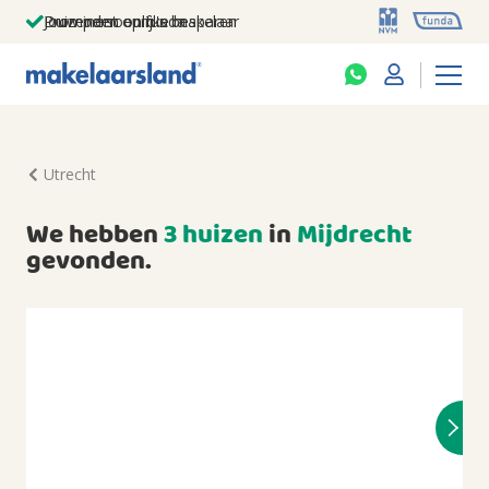
Jouw persoonlijke makelaar
Duizenden euro's besparen
Prominent op funda
Utrecht
We hebben
3 huizen
in
Mijdrecht
gevonden.