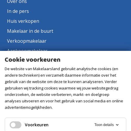
Over ons
In de pers
Huis verkopen
Makelaar in de buurt
Verkoopmakelaar
Aankoopmakelaar
Cookie voorkeuren
Contact
De website van Makelaarsland gebruikt analytische cookies (en
Vacatures
andere technieken) en verzamelt daarmee informatie over het
gebruik van de website om deze te kunnen analyseren. Verder
Volg ons
gebruiken wij tracking cookies waarmee wij jouw websitegedrag
onderzoeken, de website verbeteren, markt- en doelgroep
analyses uitvoeren en voor het gebruik van social media en online
advertentiemogelijkheden.
Voorkeuren
Toon details