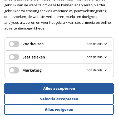
aansprakelijkheid aanvaard voor enige onvolledigheid,
gebruik van de website om deze te kunnen analyseren. Verder
Voorzieningen
onjuistheid of anderszins, dan wel de gevolgen daarvan. Alle
gebruiken wij tracking cookies waarmee wij jouw websitegedrag
Voorzien van elektra
opgegeven maten en oppervlakten zijn indicatief.
onderzoeken, de website verbeteren, markt- en doelgroep
analyses uitvoeren en voor het gebruik van social media en online
GARAGE
advertentiemogelijkheden.
Soort
EENGEZINSWONING, TUSSENWONING
Geen garage
Voorkeuren
Toon details
Rotterdam
PARKEREN
Statistieken
Toon details
529.000
€
Soort
Marketing
Toon details
Openbaar parkeren
Alles accepteren
Selectie accepteren
Alles weigeren
Bekijk alle foto's
1
/57