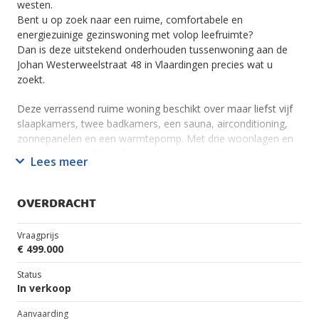
westen.
Bent u op zoek naar een ruime, comfortabele en
energiezuinige gezinswoning met volop leefruimte?
Dan is deze uitstekend onderhouden tussenwoning aan de
Johan Westerweelstraat 48 in Vlaardingen precies wat u
zoekt.
Deze verrassend ruime woning beschikt over maar liefst vijf
slaapkamers, twee badkamers, een sauna, airconditioning,
zonnepanelen en een warmtepomp. Met drie woonlagen en
een perceel van 209 m² biedt deze woning alle ruimte voor
Lees meer
een groot gezin, thuiswerkers of hobbyisten.
De woning is gelegen aan een rustige straat in een prettige
OVERDRACHT
woonwijk, met scholen, winkels, openbaar vervoer en
uitvalswegen in de directe omgeving.
Vraagprijs
€ 499.000
Indeling
Status
Begane grond
In verkoop
Via de verzorgde voortuin bereikt u de entree van de woning.
Aanvaarding
De hal biedt toegang tot het toilet, de meterkast, de