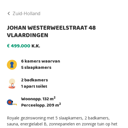
Zuid-Holland
JOHAN WESTERWEELSTRAAT 48
VLAARDINGEN
499.000
K.K.
€
6 kamers waarvan
5 slaapkamers
2 badkamers
1 apart toilet
2
Woonopp. 132 m
2
Perceelopp. 209 m
Royale gezinswoning met 5 slaapkamers, 2 badkamers,
sauna, energielabel B, zonnepanelen en zonnige tuin op het