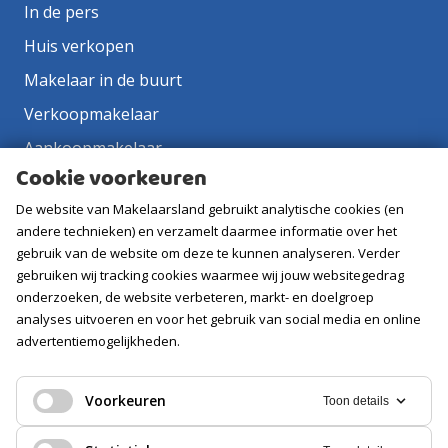
In de pers
Huis verkopen
Makelaar in de buurt
Verkoopmakelaar
Aankoopmakelaar
Cookie voorkeuren
Contact
De website van Makelaarsland gebruikt analytische cookies (en
Vacatures
andere technieken) en verzamelt daarmee informatie over het
gebruik van de website om deze te kunnen analyseren. Verder
Volg ons
gebruiken wij tracking cookies waarmee wij jouw websitegedrag
onderzoeken, de website verbeteren, markt- en doelgroep
analyses uitvoeren en voor het gebruik van social media en online
advertentiemogelijkheden.
Voorkeuren
Toon details