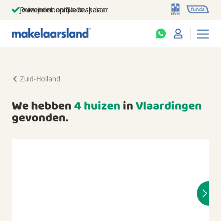
Jouw persoonlijke makelaar
Duizenden euro's besparen
Prominent op funda
Zuid-Holland
We hebben
4 huizen
in
Vlaardingen
gevonden.