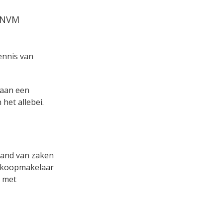
a NVM
kennis van
s aan een
het allebei.
stand van zaken
aankoopmakelaar
r met