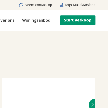
Neem contact op
Mijn Makelaarsland
Start verkoop
ver ons
Woningaanbod