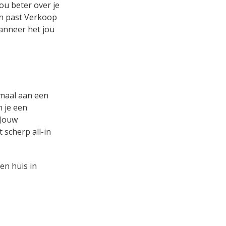
ou beter over je
 en past Verkoop
wanneer het jou
emaal aan een
n je een
 Jouw
 scherp all-in
en huis in