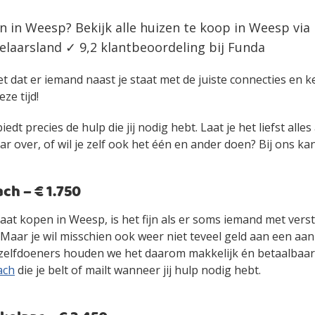
n in Weesp? Bekijk alle huizen te koop in Weesp vi
laarsland ✓ 9,2 klantbeoordeling bij Funda
et dat er iemand naast je staat met de juiste connecties en 
eze tijd!
edt precies de hulp die jij nodig hebt. Laat je het liefst alle
over, of wil je zelf ook het één en ander doen? Bij ons kan 
h – € 1.750
gaat kopen in Weesp, is het fijn als er soms iemand met ver
. Maar je wil misschien ook weer niet teveel geld aan een 
zelfdoeners houden we het daarom makkelijk én betaalbaa
ach
die je belt of mailt wanneer jij hulp nodig hebt.