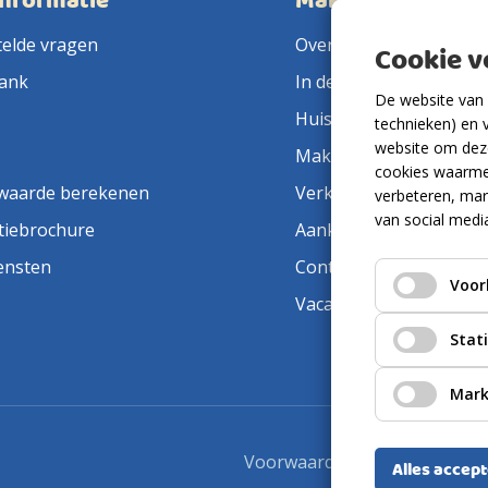
informatie
Makelaarsland
telde vragen
Over ons
Cookie 
ank
In de pers
De website van 
Huis verkopen
technieken) en 
website om deze
Makelaar in de buurt
cookies waarme
waarde berekenen
Verkoopmakelaar
verbeteren, mar
van social medi
tiebrochure
Aankoopmakelaar
ensten
Contact
Voor
Vacatures
Stat
Mark
Voorwaarden
Privacyverkla
Alles accep