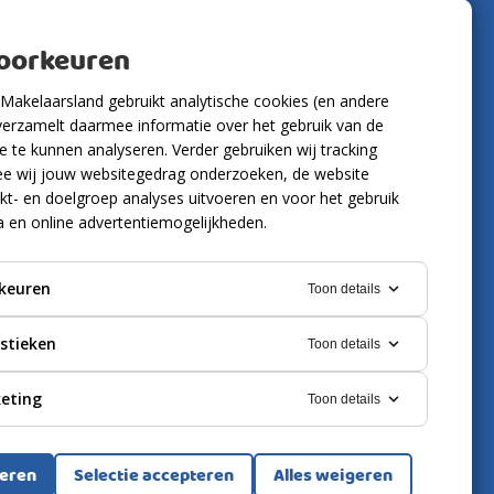
Volg ons
voorkeuren
Makelaarsland gebruikt analytische cookies (en andere
verzamelt daarmee informatie over het gebruik van de
 te kunnen analyseren. Verder gebruiken wij tracking
e wij jouw websitegedrag onderzoeken, de website
kt- en doelgroep analyses uitvoeren en voor het gebruik
a en online advertentiemogelijkheden.
keuren
Toon details
istieken
Toon details
eting
Toon details
ring
Cookies
teren
Selectie accepteren
Alles weigeren