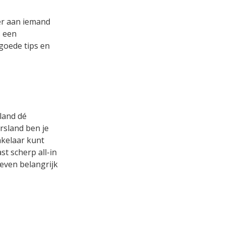
er aan iemand
s een
 goede tips en
land dé
rsland ben je
akelaar kunt
t scherp all-in
 even belangrijk