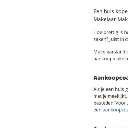
Een huis kope
Makelaar Make
Hoe prettig is h
zaken? Juist in d
Makelaarsland bi
aankoopmakelaar 
Aankoopcoac
Als je een huis 
met je meekijkt
besteden. Voor 
een
aankoopco