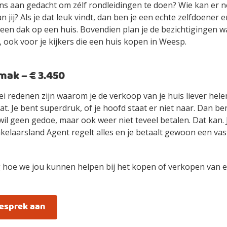
ens aan gedacht om zélf rondleidingen te doen? Wie kan er n
an jij? Als je dat leuk vindt, dan ben je een echte zelfdoener
ls een dak op een huis. Bovendien plan je de bezichtigingen 
 ook voor je kijkers die een huis kopen in Weesp.
ak – € 3.450
ei redenen zijn waarom je de verkoop van je huis liever hel
t. Je bent superdruk, of je hoofd staat er niet naar. Dan be
wil geen gedoe, maar ook weer niet teveel betalen. Dat kan.
elaarsland Agent regelt alles en je betaalt gewoon een vast
 hoe we jou kunnen helpen bij het kopen of verkopen van e
gesprek aan