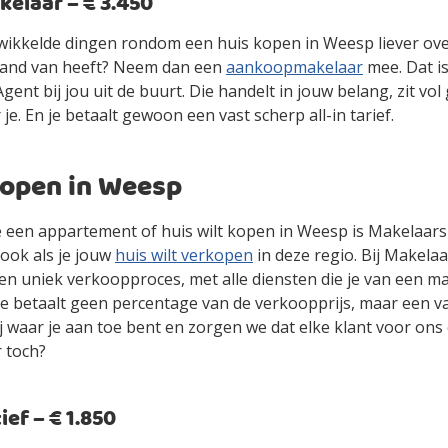
laar – € 3.450
gewikkelde dingen rondom een huis kopen in Weesp liever ov
stand van heeft? Neem dan een
aankoopmakelaar
mee. Dat i
ent bij jou uit de buurt. Die handelt in jouw belang, zit vol
 je. En je betaalt gewoon een vast scherp all-in tarief.
kopen in Weesp
 je een appartement of huis wilt kopen in Weesp is Makelaars
ook als je jouw
huis wilt verkopen
in deze regio. Bij Makelaa
en uniek verkoopproces, met alle diensten die je van een m
je betaalt geen percentage van de verkoopprijs, maar een vas
jij waar je aan toe bent en zorgen we dat elke klant voor ons
r toch?
ef – € 1.850