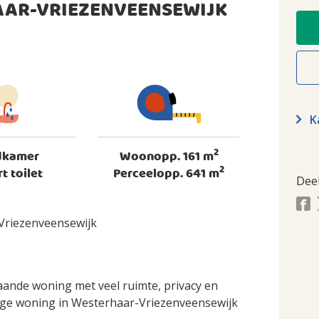
AR-VRIEZENVEENSEWIJK
Ka
2
dkamer
Woonopp. 161 m
2
rt toilet
Perceelopp. 641 m
Dee
Vriezenveensewijk
aande woning met veel ruimte, privacy en
ige woning in Westerhaar-Vriezenveensewijk