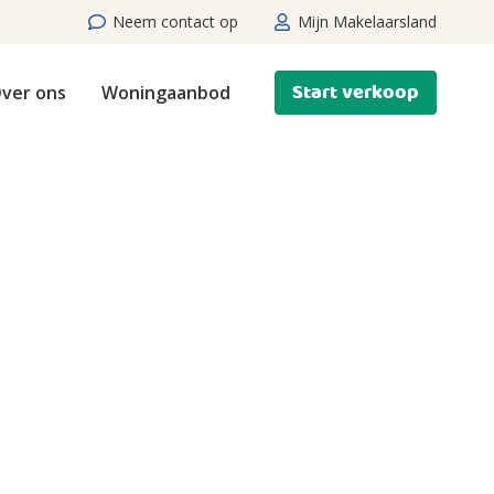
Neem contact op
Mijn Makelaarsland
Start verkoop
ver ons
Woningaanbod