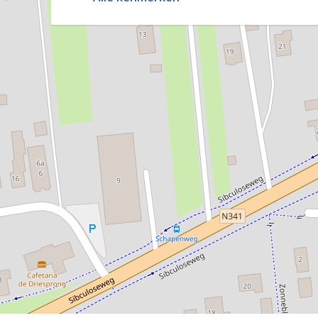
samenkomen met familie en vrienden.
Soort bouw
Vraagprijs:
Bouwjaar
€ 489.000 kosten koper (k.k.)
Soort dak
Interesse?
Kadastrale gegevens
Neem contact op voor meer informatie of een
en mogelijkheden die deze woning te bieden 
Wonen in Westerhaar-Vriezenveensewijk – ru
perceel van 641 m².
OPPERVLAKTE EN INHOUD
Woonoppervlakte
1
/43
Externe bergruimte