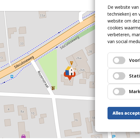
De website van 
Bestaande bouw
technieken) en 
website om deze
1959
cookies waarme
verbeteren, mar
Zadeldak Pannen
van social medi
Volle eigendom, gemeente Vriezenveen,
sectie B, nummer 8229 ,
 bezichtiging en ontdek zelf de ruimte, rust
Voor
perceeloppervlakte: 529 m2
Volle eigendom, gemeente Vriezenveen,
heeft.
sectie B, nummer 8159 ,
Stat
perceeloppervlakte: 112 m2
imte, comfort en privacy op een prachtig
Mark
Alles accep
2
161m
2
38m
2