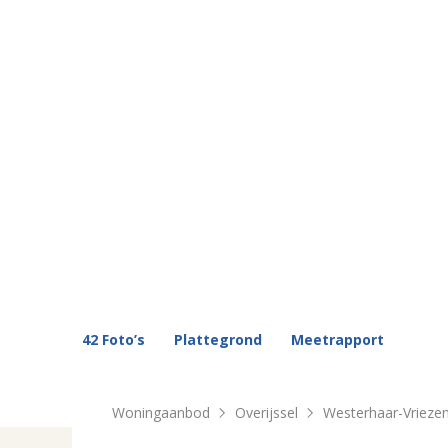
42 Foto’s
Plattegrond
Meetrapport
Woningaanbod
Overijssel
Westerhaar-Vrieze