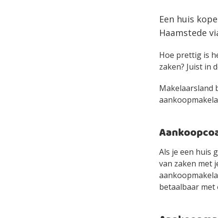
Een huis kope
Haamstede via
Hoe prettig is h
zaken? Juist in d
Makelaarsland bi
aankoopmakelaar 
Aankoopcoac
Als je een huis
van zaken met je
aankoopmakelaa
betaalbaar met