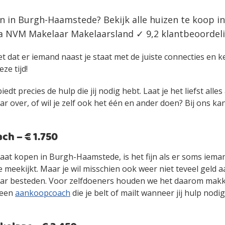
n in Burgh-Haamstede? Bekijk alle huizen te koop i
 NVM Makelaar Makelaarsland ✓ 9,2 klantbeoordeli
et dat er iemand naast je staat met de juiste connecties en 
eze tijd!
edt precies de hulp die jij nodig hebt. Laat je het liefst alle
over, of wil je zelf ook het één en ander doen? Bij ons kan 
h – € 1.750
 gaat kopen in Burgh-Haamstede, is het fijn als er soms iem
 meekijkt. Maar je wil misschien ook weer niet teveel geld 
r besteden. Voor zelfdoeners houden we het daarom makke
 een
aankoopcoach
die je belt of mailt wanneer jij hulp nodig