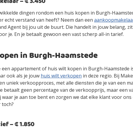
laar – € 3.450
gewikkelde dingen rondom een huis kopen in Burgh-Haamsted
er echt verstand van heeft? Neem dan een
aankoopmakelaa
d Agent bij jou uit de buurt. Die handelt in jouw belang, zit
oor je. En je betaalt gewoon een vast scherp all-in tarief.
kopen in Burgh-Haamstede
 je een appartement of huis wilt kopen in Burgh-Haamstede 
ar ook als je jouw
huis wilt verkopen
in deze regio. Bij Make
en uniek verkoopproces, met alle diensten die je van een m
je betaalt geen percentage van de verkoopprijs, maar een vas
jij waar je aan toe bent en zorgen we dat elke klant voor ons
r toch?
ef – € 1.850