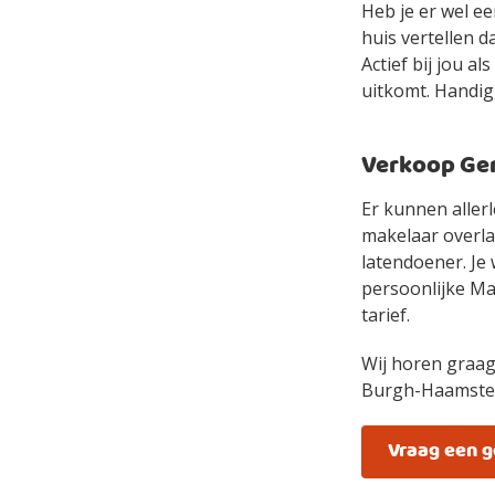
Heb je er wel e
huis vertellen d
Actief bij jou a
uitkomt. Handig
Verkoop Gem
Er kunnen allerl
makelaar overlaa
latendoener. Je 
persoonlijke Mak
tarief.
Wij horen graag
Burgh-Haamste
Vraag een 