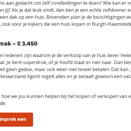
ens aan gedacht om zélf rondleidingen te doen? Wie kan er n
an jij? Als je dat leuk vindt, dan ben je een echte zelfdoener
ls een dak op een huis. Bovendien plan je de bezichtigingen 
, ook voor je kijkers die een huis kopen in Burgh-Haamsted
ak – € 3.450
ei redenen zijn waarom je de verkoop van je huis liever hel
t. Je bent superdruk, of je hoofd staat er niet naar. Dan be
wil geen gedoe, maar ook weer niet teveel betalen. Dat kan.
elaarsland Agent regelt alles en je betaalt gewoon een vast
 hoe we jou kunnen helpen bij het kopen of verkopen van e
de.
gesprek aan