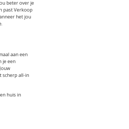
ou beter over je
 en past Verkoop
wanneer het jou
e.
emaal aan een
n je een
 Jouw
 scherp all-in
en huis in