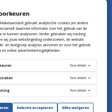
Volg ons
voorkeuren
Makelaarsland gebruikt analytische cookies (en andere
verzamelt daarmee informatie over het gebruik van de
 te kunnen analyseren. Verder gebruiken wij tracking
e wij jouw websitegedrag onderzoeken, de website
kt- en doelgroep analyses uitvoeren en voor het gebruik
a en online advertentiemogelijkheden.
keuren
Toon details
istieken
Toon details
eting
Toon details
ring
Cookies
teren
Selectie accepteren
Alles weigeren