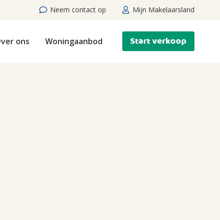
Neem contact op
Mijn Makelaarsland
Start verkoop
ver ons
Woningaanbod