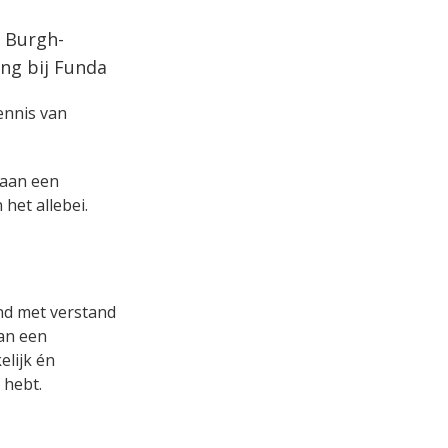
n Burgh-
ng bij Funda
kennis van
s aan een
het allebei.
and met verstand
aan een
lijk én
 hebt.