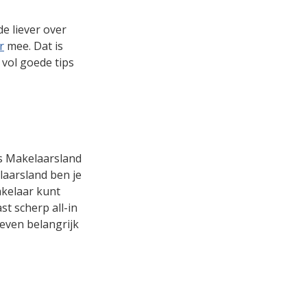
e liever over
r
mee. Dat is
 vol goede tips
is Makelaarsland
laarsland ben je
akelaar kunt
t scherp all-in
 even belangrijk