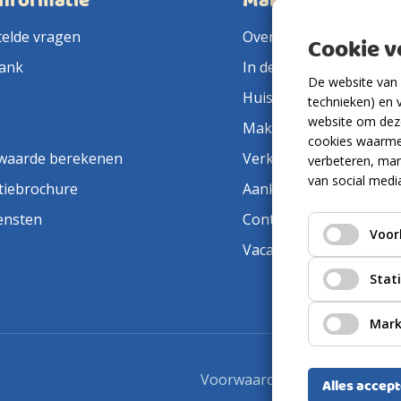
informatie
Makelaarsland
telde vragen
Over ons
Cookie 
ank
In de pers
De website van 
Huis verkopen
technieken) en 
website om deze
Makelaar in de buurt
cookies waarme
waarde berekenen
Verkoopmakelaar
verbeteren, mar
van social medi
tiebrochure
Aankoopmakelaar
ensten
Contact
Voor
Vacatures
Stat
Mark
Voorwaarden
Privacyverkla
Alles accep