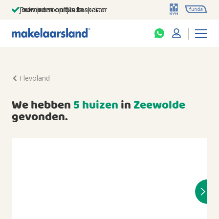
Jouw persoonlijke makelaar
Duizenden euro's besparen
Prominent op funda
Flevoland
We hebben
5 huizen
in
Zeewolde
gevonden.