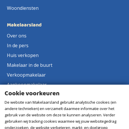
Woondiensten
Makelaarsland
Over ons
In de pers
Huis verkopen
Makelaar in de buurt
Verkoopmakelaar
Aankoopmakelaar
Cookie voorkeuren
Contact
De website van Makelaarsland gebruikt analytische cookies (en
Vacatures
andere technieken) en verzamelt daarmee informatie over het
gebruik van de website om deze te kunnen analyseren. Verder
Volg ons
gebruiken wij tracking cookies waarmee wij jouw websitegedrag
onderzoeken, de website verbeteren, markt- en doelgroep