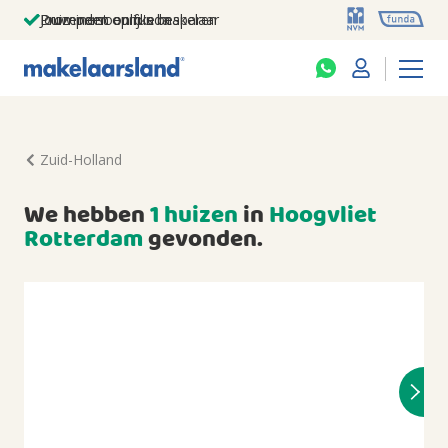
Jouw persoonlijke makelaar
Duizenden euro's besparen
Prominent op funda
Zuid-Holland
We hebben
1 huizen
in
Hoogvliet
Rotterdam
gevonden.