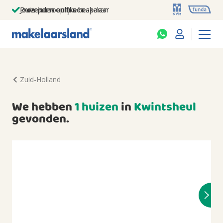
Jouw persoonlijke makelaar
Duizenden euro's besparen
Prominent op funda
Zuid-Holland
We hebben
1 huizen
in
Kwintsheul
gevonden.