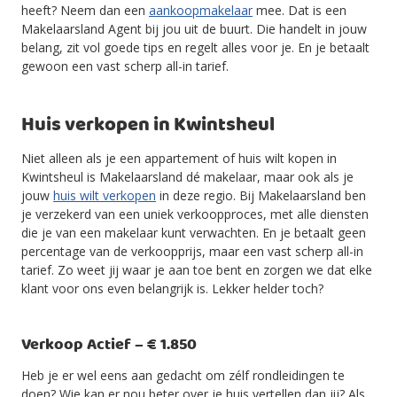
heeft? Neem dan een
aankoopmakelaar
mee. Dat is een
Makelaarsland Agent bij jou uit de buurt. Die handelt in jouw
belang, zit vol goede tips en regelt alles voor je. En je betaalt
gewoon een vast scherp all-in tarief.
Huis verkopen in Kwintsheul
Niet alleen als je een appartement of huis wilt kopen in
Kwintsheul is Makelaarsland dé makelaar, maar ook als je
jouw
huis wilt verkopen
in deze regio. Bij Makelaarsland ben
je verzekerd van een uniek verkoopproces, met alle diensten
die je van een makelaar kunt verwachten. En je betaalt geen
percentage van de verkoopprijs, maar een vast scherp all-in
tarief. Zo weet jij waar je aan toe bent en zorgen we dat elke
klant voor ons even belangrijk is. Lekker helder toch?
Verkoop Actief – € 1.850
Heb je er wel eens aan gedacht om zélf rondleidingen te
doen? Wie kan er nou beter over je huis vertellen dan jij? Als