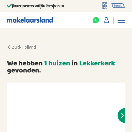
Jouw persoonlijke makelaar
Duizenden euro's besparen
Prominent op funda
Zuid-Holland
We hebben
1 huizen
in
Lekkerkerk
gevonden.